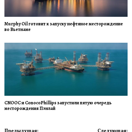
Murphy Oil готовит к запуску нефтяное месторождение
во Вьетнаме
CNOOC и ConocoPhillips запустили пятую очередь
месторождения Пэнлай
Навигация
Предыдущая:
Следующая: