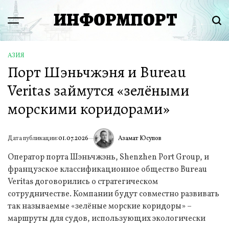
Перейти
ИНФОРМПОРТ
к
Menu
Пои
содержимому
АЗИЯ
ОПУБЛИКОВАНО
Порт Шэньчжэня и Bureau
В
Veritas займутся «зелёными
морскими коридорами»
Азамат Юсупов
Дата публикации:
01.07.2026
ИА
Оператор порта Шэньчжэнь, Shenzhen Port Group, и
французское классификационное общество Bureau
Veritas договорились о стратегическом
сотрудничестве. Компании будут совместно развивать
так называемые «зелёные морские коридоры» –
маршруты для судов, использующих экологически