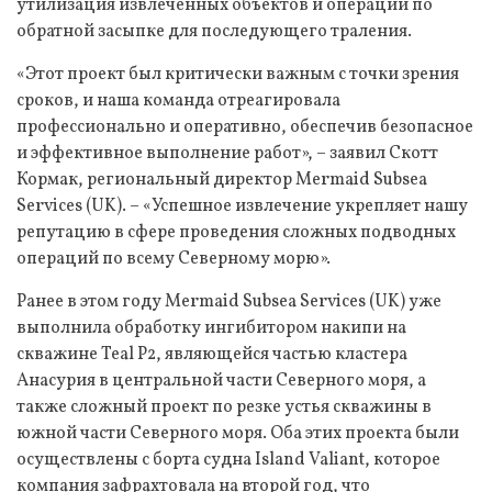
утилизация извлеченных объектов и операции по
обратной засыпке для последующего траления.
«Этот проект был критически важным с точки зрения
сроков, и наша команда отреагировала
профессионально и оперативно, обеспечив безопасное
и эффективное выполнение работ», – заявил Скотт
Кормак, региональный директор Mermaid Subsea
Services (UK). – «Успешное извлечение укрепляет нашу
репутацию в сфере проведения сложных подводных
операций по всему Северному морю».
Ранее в этом году Mermaid Subsea Services (UK) уже
выполнила обработку ингибитором накипи на
скважине Teal P2, являющейся частью кластера
Анасурия в центральной части Северного моря, а
также сложный проект по резке устья скважины в
южной части Северного моря. Оба этих проекта были
осуществлены с борта судна Island Valiant, которое
компания зафрахтовала на второй год, что