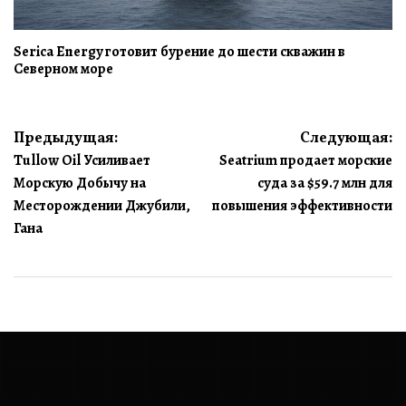
Serica Energy готовит бурение до шести скважин в
Северном море
Навигация
Предыдущая:
Следующая:
Tullow Oil Усиливает
Seatrium продает морские
по
Морскую Добычу на
суда за $59.7 млн для
записям
Месторождении Джубили,
повышения эффективности
Гана