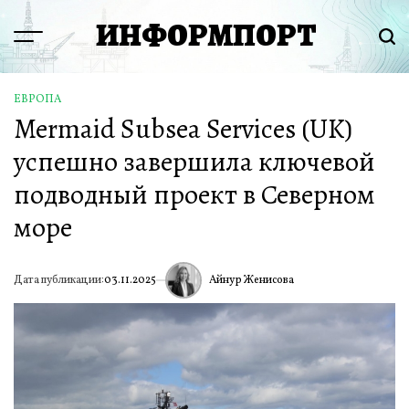
Перейти
ИНФОРМПОРТ
к
Menu
Пои
содержимому
ЕВРОПА
ОПУБЛИКОВАНО
Mermaid Subsea Services (UK)
В
успешно завершила ключевой
подводный проект в Северном
море
Айнур Женисова
Дата публикации:
03.11.2025
ИА