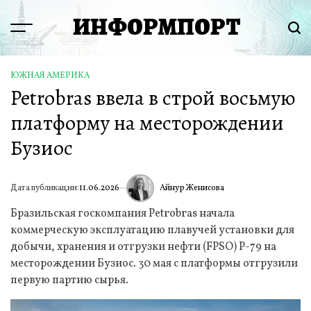
Перейти
ИНФОРМПОРТ
к
Menu
Пои
содержимому
ЮЖНАЯ АМЕРИКА
ОПУБЛИКОВАНО
Petrobras ввела в строй восьмую
В
платформу на месторождении
Бузиос
Айнур Женисова
Дата публикации:
11.06.2026
ИА
Бразильская госкомпания Petrobras начала
коммерческую эксплуатацию плавучей установки для
добычи, хранения и отгрузки нефти (FPSO) P-79 на
месторождении Бузиос. 30 мая с платформы отгрузили
первую партию сырья.