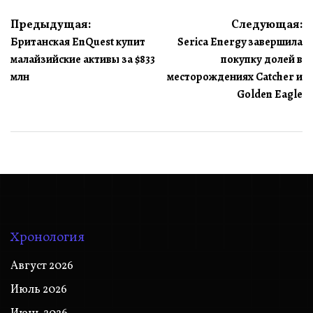
Навигация
Предыдущая:
Следующая:
Британская EnQuest купит
Serica Energy завершила
по
малайзийские активы за $833
покупку долей в
записям
млн
месторождениях Catcher и
Golden Eagle
Хронология
Август 2026
Июль 2026