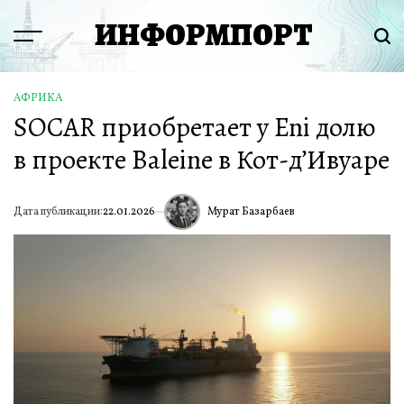
Перейти
ИНФОРМПОРТ
к
Menu
Пои
содержимому
АФРИКА
ОПУБЛИКОВАНО
SOCAR приобретает у Eni долю
В
в проекте Baleine в Кот-д’Ивуаре
Мурат Базарбаев
Дата публикации:
22.01.2026
ИА