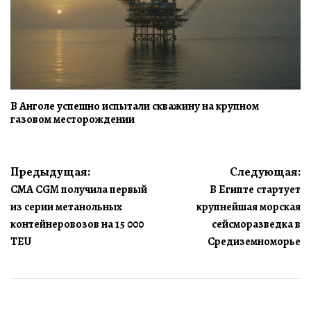
В Анголе успешно испытали скважину на крупном
газовом месторождении
Навигация
Предыдущая:
Следующая:
CMA CGM получила первый
В Египте стартует
по
из серии метанольных
крупнейшая морская
записям
контейнеровозов на 15 000
сейсморазведка в
TEU
Средиземноморье