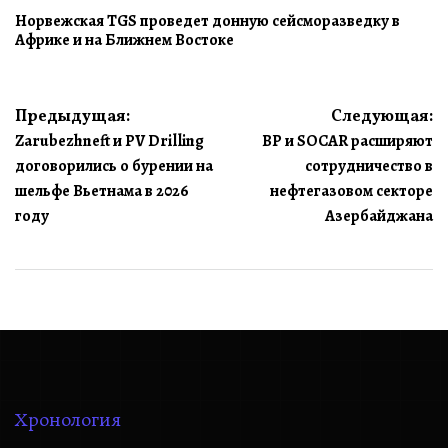
Норвежская TGS проведет донную сейсморазведку в
Африке и на Ближнем Востоке
Навигация
Предыдущая:
Следующая:
Zarubezhneft и PV Drilling
BP и SOCAR расширяют
по
договорились о бурении на
сотрудничество в
записям
шельфе Вьетнама в 2026
нефтегазовом секторе
году
Азербайджана
Хронология