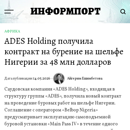
Перейти
ИНФОРМПОРТ
к
Menu
Пои
содержимому
АФРИКА
ОПУБЛИКОВАНО
ADES Holding получила
В
контракт на бурение на шельфе
Нигерии за 48 млн долларов
Айгерим Ешимбетова
Дата публикации:
14.05.2026
ИА
Саудовская компания «ADES Holding», входящая в
структуру группы «ADES», получила новый контракт
на проведение буровых работ на шельфе Нигерии.
Соглашение с оператором «Belbop Nigeria»
предусматривает эксплуатацию самоподъемной
буровой установки «Main Pass IV» в течение одного