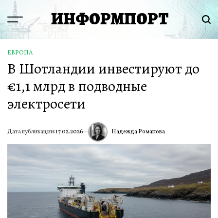
Перейти
ИНФОРМПОРТ
к
Menu
Пои
содержимому
ЕВРОПА
ОПУБЛИКОВАНО
В Шотландии инвестируют до
В
€1,1 млрд в подводные
электросети
Надежда Романова
Дата публикации:
17.02.2026
ИА