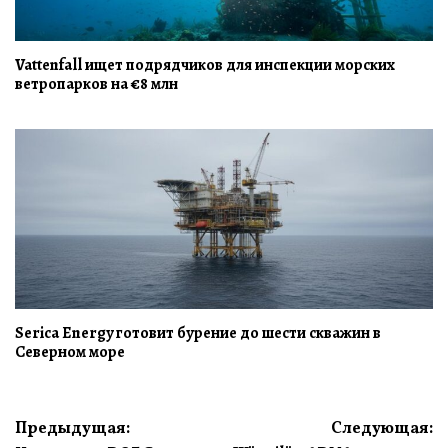
Vattenfall ищет подрядчиков для инспекции морских
ветропарков на €8 млн
Serica Energy готовит бурение до шести скважин в
Северном море
Навигация
Предыдущая:
Следующая: