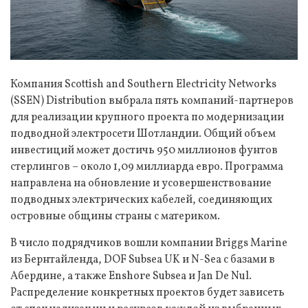
Компания Scottish and Southern Electricity Networks
(SSEN) Distribution выбрала пять компаний-партнеров
для реализации крупного проекта по модернизации
подводной электросети Шотландии. Общий объем
инвестиций может достичь 950 миллионов фунтов
стерлингов – около 1,09 миллиарда евро. Программа
направлена на обновление и усовершенствование
подводных электрических кабелей, соединяющих
островные общины страны с материком.
В число подрядчиков вошли компании Briggs Marine
из Бернтайленда, DOF Subsea UK и N-Sea с базами в
Абердине, а также Enshore Subsea и Jan De Nul.
Распределение конкретных проектов будет зависеть