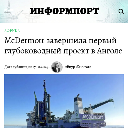
Перейти
ИНФОРМПОРТ
к
Menu
Пои
содержимому
АФРИКА
ОПУБЛИКОВАНО
McDermott завершила первый
В
глубоководный проект в Анголе
Айнур Женисова
Дата публикации:
17.10.2025
ИА