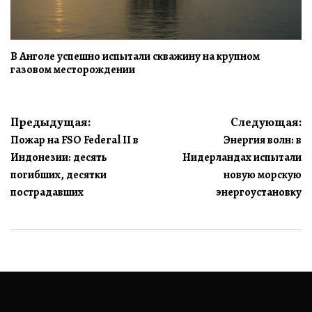
В Анголе успешно испытали скважину на крупном
газовом месторождении
Навигация
Предыдущая:
Следующая:
Пожар на FSO Federal II в
Энергия волн: в
по
Индонезии: десять
Нидерландах испытали
записям
погибших, десятки
новую морскую
пострадавших
энергоустановку