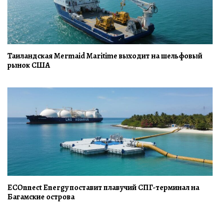
Таиландская Mermaid Maritime выходит на шельфовый
рынок США
ECOnnect Energy поставит плавучий СПГ-терминал на
Багамские острова