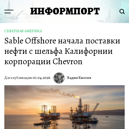
Перейти
ИНФОРМПОРТ
к
Menu
Пои
содержимому
СЕВЕРНАЯ АМЕРИКА
ОПУБЛИКОВАНО
Sable Offshore начала поставки
В
нефти с шельфа Калифорнии
корпорации Chevron
Вадим Киселев
Дата публикации:
01.04.2026
ИА