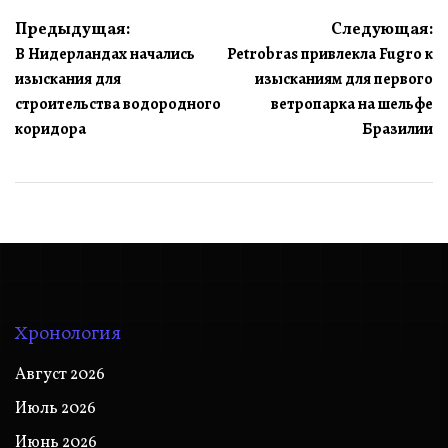
Навигация
Предыдущая:
Следующая:
В Нидерландах начались
Petrobras привлекла Fugro к
по
изыскания для
изысканиям для первого
записям
строительства водородного
ветропарка на шельфе
коридора
Бразилии
Хронология
Август 2026
Июль 2026
Июнь 2026