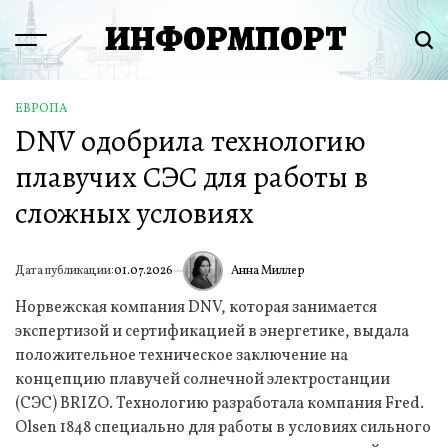
Перейти
ИНФОРМПОРТ
к
Menu
Пои
содержимому
ЕВРОПА
ОПУБЛИКОВАНО
DNV одобрила технологию
В
плавучих СЭС для работы в
сложных условиях
Анна Миллер
Дата публикации:
01.07.2026
ИА
Норвежская компания DNV, которая занимается
экспертизой и сертификацией в энергетике, выдала
положительное техническое заключение на
концепцию плавучей солнечной электростанции
(СЭС) BRIZO. Технологию разработала компания Fred.
Olsen 1848 специально для работы в условиях сильного