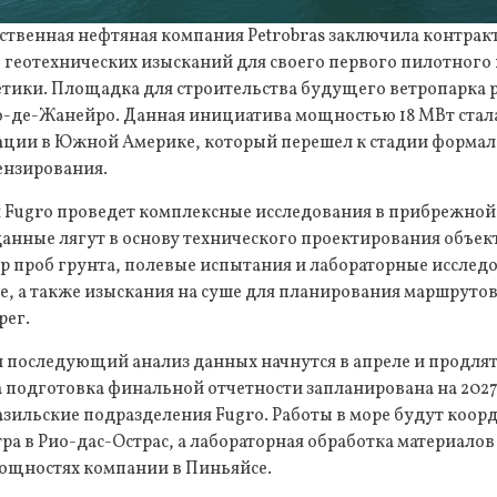
ственная нефтяная компания Petrobras заключила контрак
 геотехнических изысканий для своего первого пилотного 
етики. Площадка для строительства будущего ветропарка 
о-де-Жанейро. Данная инициатива мощностью 18 МВт стал
ации в Южной Америке, который перешел к стадии форма
ензирования.
я Fugro проведет комплексные исследования в прибрежной
анные лягут в основу технического проектирования объек
ор проб грунта, полевые испытания и лабораторные исслед
е, а также изыскания на суше для планирования маршруто
рег.
и последующий анализ данных начнутся в апреле и продлят
 а подготовка финальной отчетности запланирована на 2027
азильские подразделения Fugro. Работы в море будут коор
а в Рио-дас-Острас, а лабораторная обработка материалов
мощностях компании в Пиньяйсе.