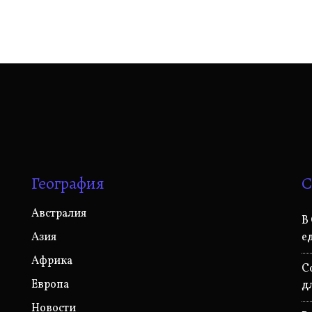
География
С
Австралия
В
Азия
е
Африка
C
Европа
д
Новости