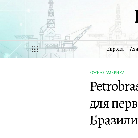
Перейти
к
содержимому
Европа
Ази
ЮЖНАЯ АМЕРИКА
ОПУБЛИКОВАНО
Petrobra
В
для перв
Бразил