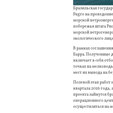
Бразильская государ
Fugro на проведение
морской ветроэнерг
побережья штата Ри
морской ветрогенер
экологического лиц
В рамках соглашени
Барра. Полученные д
включает в себя отб
точках на мелководь
мест их вывода на бе
Полевой этап работ 
квартала 2026 года,
проекта займутся бр
операционного центр
осуществляться на 