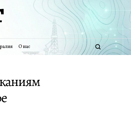
Т
ралия
О нас
Поиск
ысканиям
фе