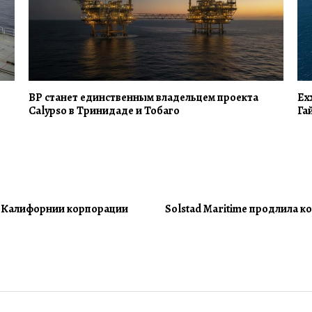
BP станет единственным владельцем проекта
Ex
Calypso в Тринидаде и Тобаго
Га
фа Калифорнии корпорации
Solstad Maritime продлила к