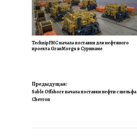
TechnipFMC начала поставки для нефтяного
проекта GranMorgu в Суринаме
Навигация
Предыдущая:
Sable Offshore начала поставки нефти с шель
по
Chevron
записям