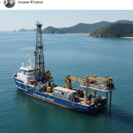
Азамат Юсупов
6
ИА