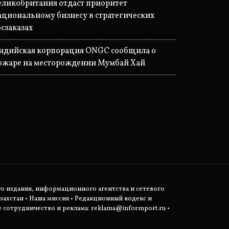
еликобритания отдаст приоритет
ациональному бизнесу в стратегических
осзаказах
ндийская корпорация ONGC сообщила о
ожаре на месторождении Мумбай Хай
о издания, информационного агентства и сетевого
захстан •
Наша миссия
•
Редакционный кодекс и
сотрудничество и реклама:
reklama@informport.ru
•