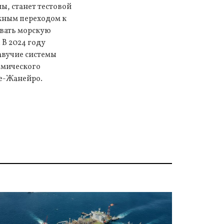
ы, станет тестовой
жным переходом к
вать морскую
 В 2024 году
лавучие системы
омического
де-Жанейро.