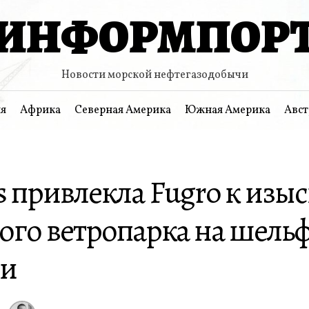
ИНФОРМПОР
Новости морской нефтегазодобычи
я
Африка
Северная Америка
Южная Америка
Авст
s привлекла Fugro к из
ого ветропарка на шель
ии