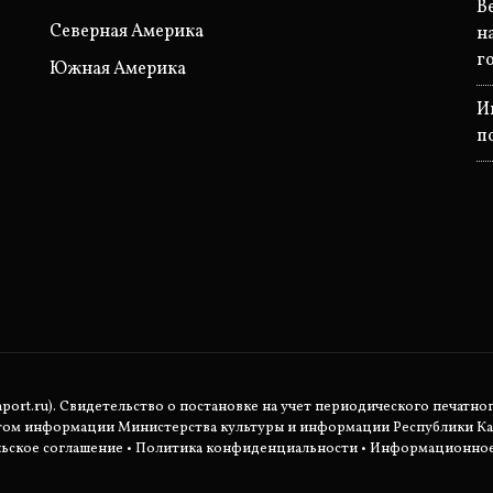
В
Северная Америка
н
г
Южная Америка
И
п
rt.ru). Свидетельство о постановке на учет периодического печатног
етом информации Министерства культуры и информации Республики Ка
ьское соглашение
•
Политика конфиденциальности
• Информационное 