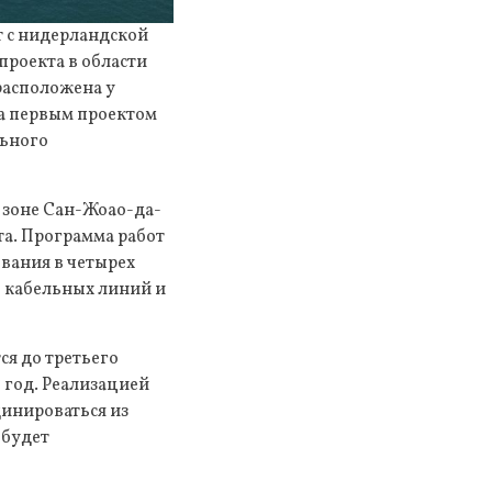
т с нидерландской
проекта в области
расположена у
а первым проектом
льного
 зоне Сан-Жоао-да-
та. Программа работ
ования в четырех
в кабельных линий и
ся до третьего
 год. Реализацией
динироваться из
 будет