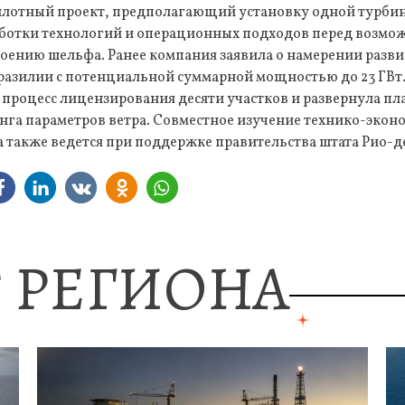
пилотный проект, предполагающий установку одной турбин
ботки технологий и операционных подходов перед возмо
ению шельфа. Ранее компания заявила о намерении разви
разилии с потенциальной суммарной мощностью до 23 ГВт.
а процесс лицензирования десяти участков и развернула п
нга параметров ветра. Совместное изучение технико-экон
а также ведется при поддержке правительства штата Рио-
 РЕГИОНА