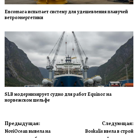
Encomara испытает систему для удешевления плавучей
ветроэнергетики
SLB модернизирует судно для работ Equinor на
норвежском шельфе
Навигация
Предыдущая:
Следующая:
NoviOcean вывела на
Boskalis ввела в строй
по