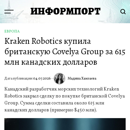
Перейти
ИНФОРМПОРТ
к
Menu
Пои
содержимому
ЕВРОПА
ОПУБЛИКОВАНО
Kraken Robotics купила
В
британскую Covelya Group за 615
млн канадских долларов
Мадина Хамзаева
Дата публикации:
04.07.2026
ИА
Канадский разработчик морских технологий Kraken
Robotics закрыл сделку по покупке британской Covelya
Group. Сумма сделки составила около 615 млн
канадских долларов (примерно $450 млн).