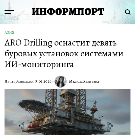
Перейти
ИНФОРМПОРТ
к
Menu
Пои
содержимому
АЗИЯ
ОПУБЛИКОВАНО
ARO Drilling оснастит девять
В
буровых установок системами
ИИ-мониторинга
Мадина Хамзаева
Дата публикации:
15.01.2026
ИА