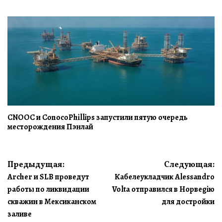
CNOOC и ConocoPhillips запустили пятую очередь
месторождения Пэнлай
Навигация
Предыдущая:
Следующая:
Archer и SLB проведут
Кабелеукладчик Alessandro
по
работы по ликвидации
Volta отправился в Норвеgiю
записям
скважин в Мексиканском
для дострoйки
заливе