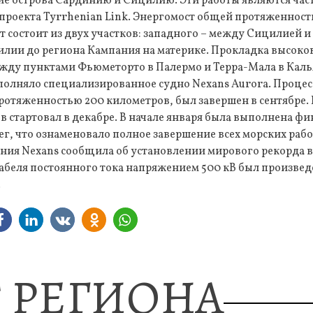
ие острова Сардинию и Сицилию. Эти работы являются ча
проекта Tyrrhenian Link. Энергомост общей протяженност
состоит из двух участков: западного – между Сицилией и
илии до региона Кампания на материке. Прокладка высоко
жду пунктами Фьюметорто в Палермо и Терра-Мала в Каль
полняло специализированное судно Nexans Aurora. Процес
протяженностью 200 километров, был завершен в сентябре.
в стартовал в декабре. В начале января была выполнена ф
рег, что ознаменовало полное завершение всех морских раб
ания Nexans сообщила об установлении мирового рекорда в
абеля постоянного тока напряжением 500 кВ был произвед
.
 РЕГИОНА