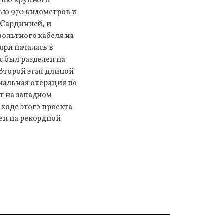
стью крупного
ью 970 километров и
 Сардинией, и
вольтного кабеля на
яри началась в
с был разделен на
 Второй этап длиной
инальная операция по
от на западном
 ходе этого проекта
ен на рекордной