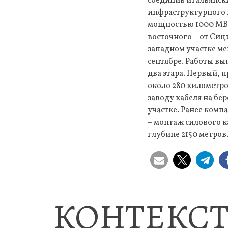
соединив итальянск
инфраструктурного 
мощностью 1000 МВт 
восточного – от Сиц
западном участке ме
сентябре. Работы вы
два этаpa. Первый, 
около 280 километро
заводу кабеля на бе
участке. Ранее комп
– монтаж силового к
глубине 2150 метров
КОНТЕКСТ