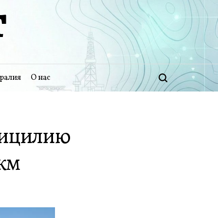
Т
ралия
О нас
Поиск
Сицилию
км