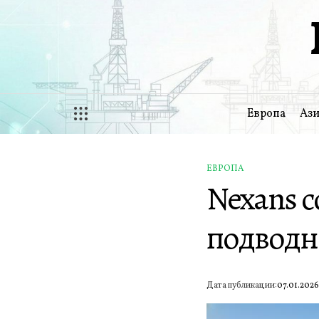
Перейти
к
содержимому
Европа
Ази
ЕВРОПА
ОПУБЛИКОВАНО
Nexans 
В
подводн
Дата публикации:
07.01.202