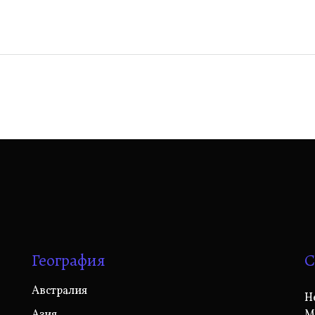
География
С
Австралия
Н