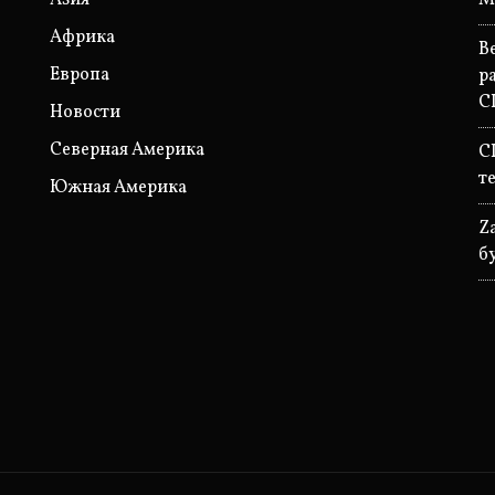
Азия
М
Африка
B
Европа
р
С
Новости
Северная Америка
С
т
Южная Америка
Z
б