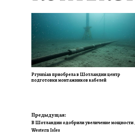
Prysmian приобрела в Шотландии центр
подготовки монтажников кабелей
Навигация
Предыдущая:
В Шотландии одобрили увеличение мощности 
по
Western Isles