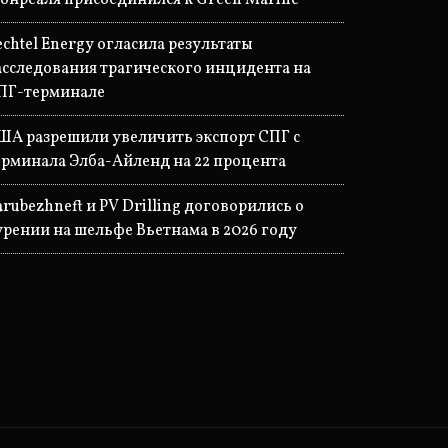
онреаля присоединился к Green Marine
echtel Energy огласила результаты
асследования трагического инцидента на
ПГ-терминале
ША разрешили увеличить экспорт СПГ с
ерминала Элба-Айленд на 22 процента
arubezhneft и PV Drilling договорились о
урении на шельфе Вьетнама в 2026 году