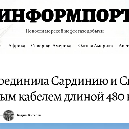
ИНФОРМПОР
Новости морской нефтегазодобычи
я
Африка
Северная Америка
Южная Америка
Авст
соединила Сардинию и 
ым кабелем длиной 480 
Вадим Киселев
6
ИА