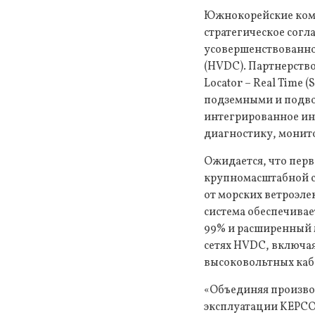
Южнокорейские компа
стратегическое сог
усовершенствованно
(HVDC). Партнерств
Locator – Real Time 
подземными и подво
интегрированное ин
диагностику, монит
Ожидается, что перв
крупномасштабной се
от морских ветроэле
система обеспечивае
99% и расширенный 
сетях HVDC, включа
высоковольтных каб
«Объединяя произво
эксплуатации KEPCO,