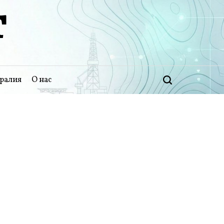
Т
ралия
О нас
Поиск