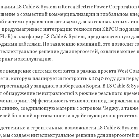
нии LS Cable & System и Korea Electric Power Corporatio
лашение о совместной коммерциализации и глобальном вн
й системы управления активами для высоковольтных лини
о предусматривает интеграцию технологии KEPCO под назв
(SFL-R) в платформу LS Cable & System, предназначенную дл
дными кабелями. По заявлению компаний, это позволит с
теллектуальное решение для энергосетей, охватывающее 
оринг и эксплуатацию.
ое внедрение системы состоится в рамках проекта West Coas
ти, которую планируется построить к 2040 году для перед
ктростанций у западного побережья Кореи. В LS Cable & Sy
т обнаружение неисправностей в режиме реального времен
мониторинг. Эффективность технологии подтверждена на
я линию, соединяющую материк с островом Чеджу, а такж
елей большой протяженности в действующих энергосетях.
дственные и строительные возможности LS Cable & System
 мы создаем интеллектуальное решение для энергосетей н