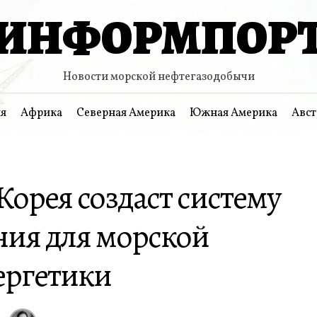
ИНФОРМПОР
Новости морской нефтегазодобычи
я
Африка
Северная Америка
Южная Америка
Авст
орея создаст систему
ния для морской
ергетики