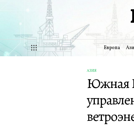
Перейти
к
содержимому
Европа
Ази
АЗИЯ
ОПУБЛИКОВАНО
Южная К
В
управле
ветроэн