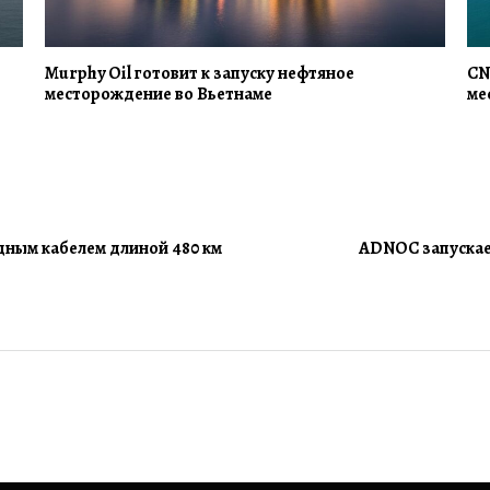
Murphy Oil готовит к запуску нефтяное
CN
месторождение во Вьетнаме
ме
ным кабелем длиной 480 км
ADNOC запускае