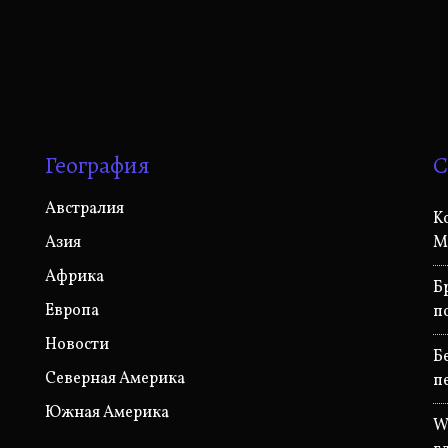
География
С
Австралия
K
Азия
М
Африка
Б
Европа
п
Новости
Б
Северная Америка
п
Южная Америка
W