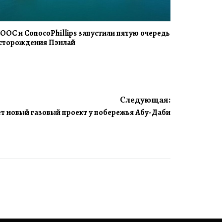
OOC и ConocoPhillips запустили пятую очередь
сторождения Пэнлай
Следующая:
т новый газовый проект у побережья Абу-Даби