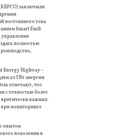
n (KEPCO) заключили
едрении
й постоянного тока
анием Smart Fault
я управления
оздать полностью
производство,
t Energy Highway –
ачи 20 ГВт энергии
stem отмечают, что
и с точностью более
 критически важных
е при мониторинге
 с опытом
ового поколения в