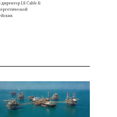
 директор LS Cable &
нергетической
ейских