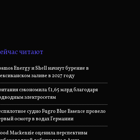
ейчас читают
osmos Energy и Shell начнут бурение в
ексиканском заливе в 2027 году
ритания сэкономила £1,65 млрд благодаря
одводным электросетям
еспилотное судно Fugro Blue Essence провело
ервый осмотр в водах Германии
ood Mackenzie оценила перспективы