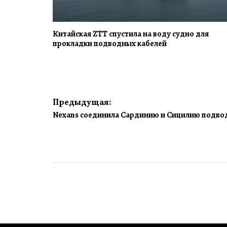
Китайская ZTT спустила на воду судно для
прокладки подводных кабелей
Навигация
Предыдущая:
Nexans соединила Сардинию и Сицилию подвод
по
записям