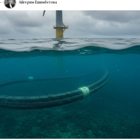
Айгерим Ешимбетова
6
ИА