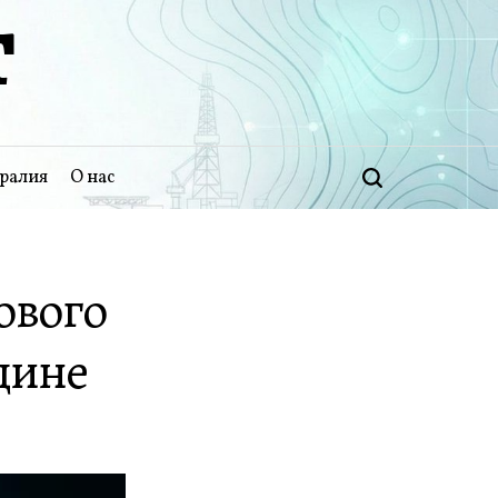
Т
ралия
О нас
Поиск
нового
дине