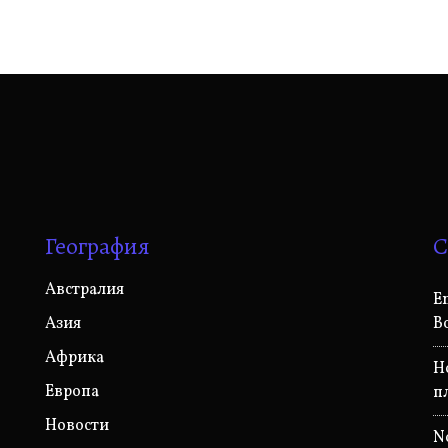
География
С
Австралия
E
Азия
В
Африка
Н
Европа
п
Новости
N