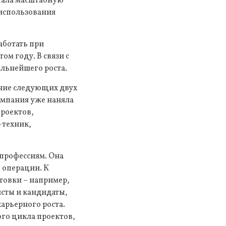
ачала масштабную
 использования
аботать при
м году. В связи с
альнейшего роста.
ение следующих двух
омпания уже наняла
проектов,
-техник,
профессиям. Она
 операции. К
товки – например,
сты и кандидаты,
арьерного роста.
го цикла проектов,