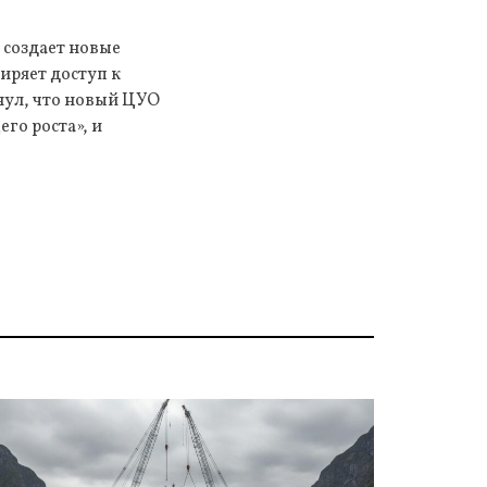
 создает новые
иряет доступ к
нул, что новый ЦУО
го роста», и