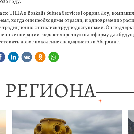
026 году.
 по ТНПА в Boskalis Subsea Services Гордона Лоу, компания
время, когда они необходимы отрасли, и одновременно расш
е традиционно считались труднодоступными. Он подчерк
аленные операции создают «прочную платформу для будуще
готовить новое поколение специалистов в Абердине.
 РЕГИОНА