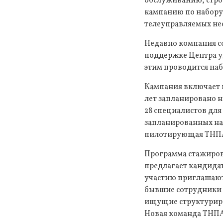
обслуживанию, стро
кампанию по набору
телеуправляемых не
Недавно компания с
поддержке Центра уд
этим проводится наб
Кампания включает 
лет запланировано н
28 специалистов для
запланированных на 
пилотирующая ТНП
Программа стажиров
предлагает кандидат
участию приглашают
бывшие сотрудники 
ищущие структуриро
Новая команда ТНПА