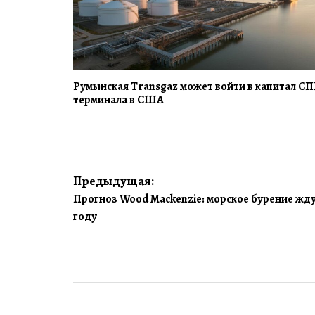
Румынская Transgaz может войти в капитал СП
терминала в США
Навигация
Предыдущая:
Прогноз Wood Mackenzie: морское бурение жду
по
году
записям