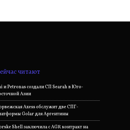
ейчас читают
ni и Petronas создали СП Searah в Юго-
осточной Азии
орвежская Axess обслужит две СПГ-
латформы Golar для Аргентины
orske Shell заключила с AGR контракт на