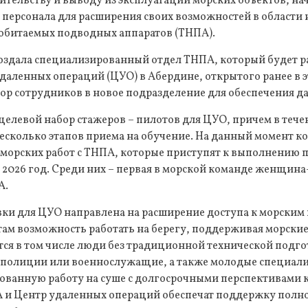
ительству и выводу из эксплуатации морских объектов, н
 персонала для расширения своих возможностей в области
обитаемых подводных аппаратов (ТНПА).
оздала специализированный отдел ТНПА, который будет р
аленных операций (ЦУО) в Абердине, открытого ранее в это
ор сотрудников в новое подразделение для обеспечения д
целевой набор стажеров – пилотов для ЦУО, причем в теч
есколько этапов приема на обучение. На данный момент к
 морских работ с ТНПА, которые приступят к выполнению 
2026 год. Среди них – первая в морской команде женщина
А.
ки для ЦУО направлена на расширение доступа к морским 
ам возможность работать на берегу, поддерживая морские
ся в том числе люди без традиционной технической подго
полиции или военнослужащие, а также молодые специали
ванную работу на суше с долгосрочными перспективами к
 и Центр удаленных операций обеспечат поддержку полно