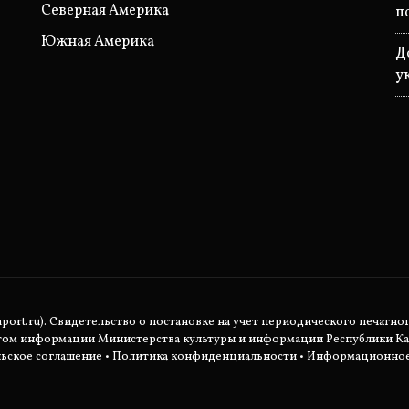
Северная Америка
п
Южная Америка
Д
у
rt.ru). Свидетельство о постановке на учет периодического печатног
етом информации Министерства культуры и информации Республики Ка
ьское соглашение
•
Политика конфиденциальности
• Информационное 