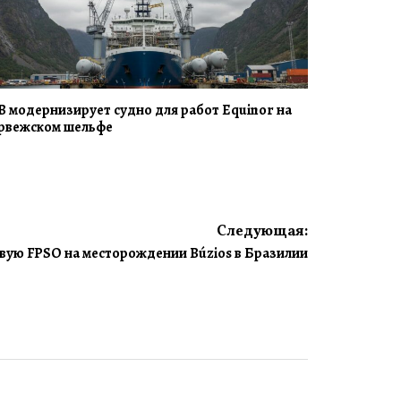
B модернизирует судно для работ Equinor на
рвежском шельфе
Следующая:
овую FPSO на месторождении Búzios в Бразилии