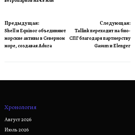
ветропарков на €8 млн
Навигация
Предыдущая:
Следующая:
Shell и Equinor объединяют
Tallink переходит на био-
по
морские активы в Северном
СПГ благодаря партнерству
записям
море, создавая Adura
Gasum и Elenger
Хронология
Август 2026
Июль 2026