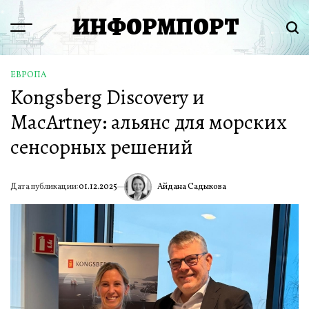
Перейти
ИНФОРМПОРТ
к
Menu
Пои
содержимому
ЕВРОПА
ОПУБЛИКОВАНО
Kongsberg Discovery и
В
MacArtney: альянс для морских
сенсорных решений
Айдана Садыкова
Дата публикации:
01.12.2025
ИА