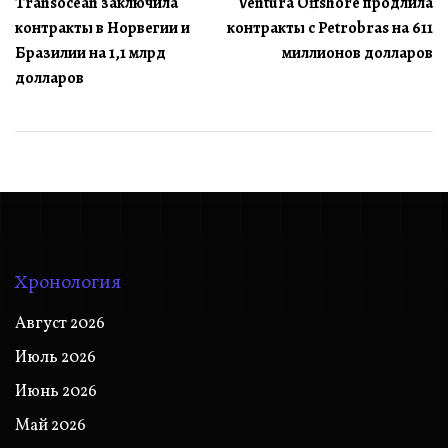
Transocean заключила
Ventura Offshore продлила
по
контракты в Норвегии и
контракты с Petrobras на 611
записям
Бразилии на 1,1 млрд
миллионов долларов
долларов
Хронология
Август 2026
Июль 2026
Июнь 2026
Май 2026