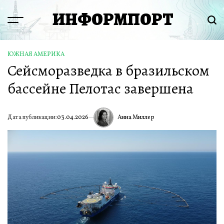
Перейти
ИНФОРМПОРТ
к
Menu
Пои
содержимому
ЮЖНАЯ АМЕРИКА
ОПУБЛИКОВАНО
Сейсморазведка в бразильском
В
бассейне Пелотас завершена
Анна Миллер
Дата публикации:
03.04.2026
ИА