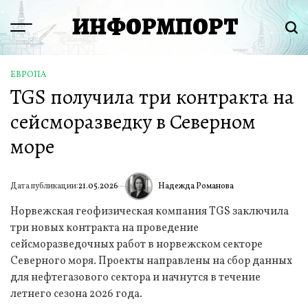
Перейти
ИНФОРМПОРТ
к
Menu
Пои
содержимому
ЕВРОПА
ОПУБЛИКОВАНО
TGS получила три контракта на
В
сейсморазведку в Северном
море
Надежда Романова
Дата публикации:
21.05.2026
ИА
Норвежская геофизическая компания TGS заключила
три новых контракта на проведение
сейсморазведочных работ в норвежском секторе
Северного моря. Проекты направлены на сбор данных
для нефтегазового сектора и начнутся в течение
летнего сезона 2026 года.