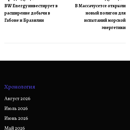
BW Energy инвестирует в
В Массачусетсе открыли
по
расширение добычи в
новый полигон для
записям
Габоне и Бразилии
испытаний морской
энергетики
Хронология
Август 2026
Июль 2026
Июнь 2026
Май 2026