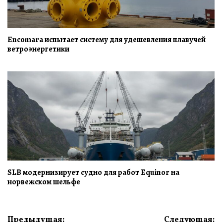
Encomara испытает систему для удешевления плавучей
ветроэнергетики
SLB модернизирует судно для работ Equinor на
норвежском шельфе
Навигация
Предыдущая:
Следующая: