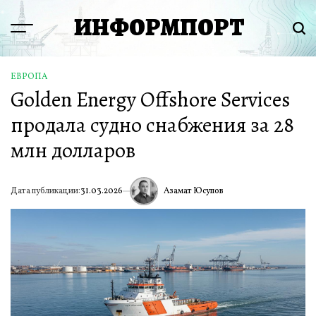
Перейти
ИНФОРМПОРТ
к
Menu
Пои
содержимому
ЕВРОПА
ОПУБЛИКОВАНО
Golden Energy Offshore Services
В
продала судно снабжения за 28
млн долларов
Азамат Юсупов
Дата публикации:
31.03.2026
ИА