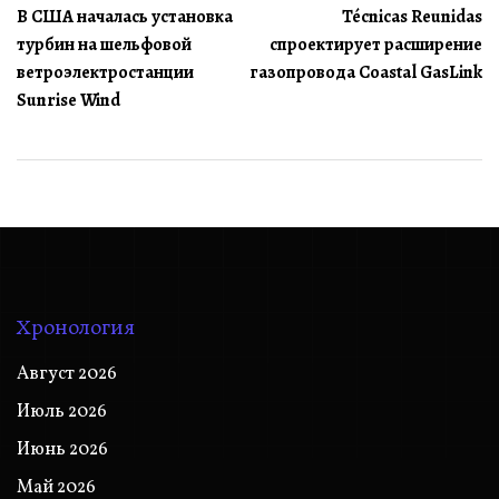
В США началась установка
Técnicas Reunidas
по
турбин на шельфовой
спроектирует расширение
записям
ветроэлектростанции
газопровода Coastal GasLink
Sunrise Wind
Хронология
Август 2026
Июль 2026
Июнь 2026
Май 2026