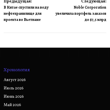
Навигация
Предыдущая:
Следующая:
В Китае спустили на воду
Noble Corporation
по
нефтехранилище для
увеличила портфель заказов
записям
проекта во Вьетнаме
до $7,5 млрд
Хронология
Август 2026
Июль 2026
Июнь 2026
Май 2026