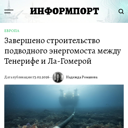
Перейти
ИНФОРМПОРТ
к
Menu
Пои
содержимому
ЕВРОПА
ОПУБЛИКОВАНО
Завершено строительство
В
подводного энергомоста между
Тенерифе и Ла-Гомерой
Надежда Романова
Дата публикации:
13.02.2026
ИА