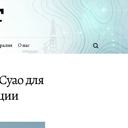
Т
ралия
О нас
Поиск
 Суао для
нции