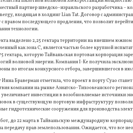
оительства пилотной волновой электростанции мощностью 
местный партнер шведско–израильского разработчика – ко
Energy, входящая в холдинг Lian Tat. Договор с администра
т с правом последующего продления, что позволит перей
ания технологии.
кта выделено 2,25 гектара территории на внешнем южном 
аченный как зона С, является частью более крупной испыт
 гектара, которую Тайваньская портовая корпорация зар
огий волновой энергии. Компания I-Ke получила эксклюзи
зоны по итогам конкурсного отбора, завершившегося в июл
r Инна Браверман отметила, что проект в порту Суао стане
вия компании на рынке Азиатско–Тихоокеанского региона.
 увеличивает инвестиции в возобновляемые источники эне
овок в существующую портовую инфраструктуру позволя
ные гидротехнические сооружения для производства элект
абот, до 22 марта в Тайваньскую международную корпора
на передачу прав землепользования. Ожидается, что все н