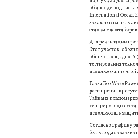
порту Суао для стр
об аренде подписал 
International Ocean 
заключен на пять ле
этапам масштабиров
Для реализации прое
Этот участок, обозн
общей площадью 6,75
тестирования технол
использование этой 
Глава Eco Wave Powe
расширения присутст
Тайвань планомерно
генерирующих устан
использовать защит
Согласно графику р
быть подана заявка 