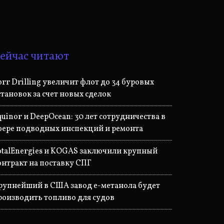
ейчас читают
orr Drilling увеличит флот до 34 буровых
становок за счет новых сделок
quinor и DeepOcean: 30 лет сотрудничества в
фере подводных инспекций и ремонта
otalEnergies и KOGAS заключили крупный
онтракт на поставку СПГ
рупнейший в США завод е-метанола будет
роизводить топливо для судов