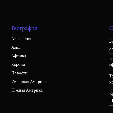
География
С
Австралия
B
Азия
у
Африка
E
Европа
с
Новости
T
Северная Америка
к
Южная Америка
К
п