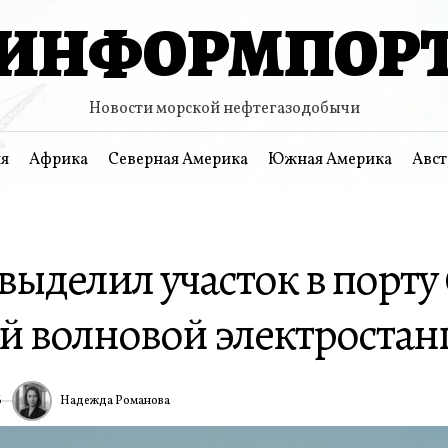
ИНФОРМПОР
Новости морской нефтегазодобычи
я
Африка
Северная Америка
Южная Америка
Авст
выделил участок в порту
й волновой электроста
Надежда Романова
6
ИА