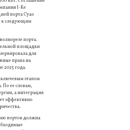
100 кВт. Соглашение
мпания I-Ke
цией порта Суао
ти к следующим
волнорезе порта.
ательной площадки
езервировала для
вные права на
е 2025 года.
т ключевым этапом
 По ее словам,
ргии, а интеграция
ет эффективно
ричества.
цию портов должна
еобходимые