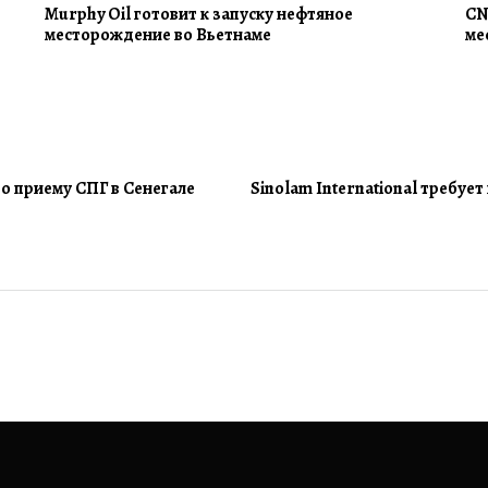
Murphy Oil готовит к запуску нефтяное
CN
месторождение во Вьетнаме
ме
о приему СПГ в Сенегале
Sinolam International требуе