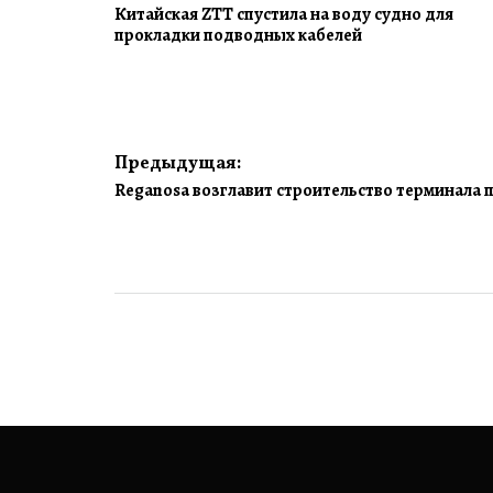
Китайская ZTT спустила на воду судно для
прокладки подводных кабелей
Навигация
Предыдущая:
Reganosa возглавит строительство терминала п
по
записям