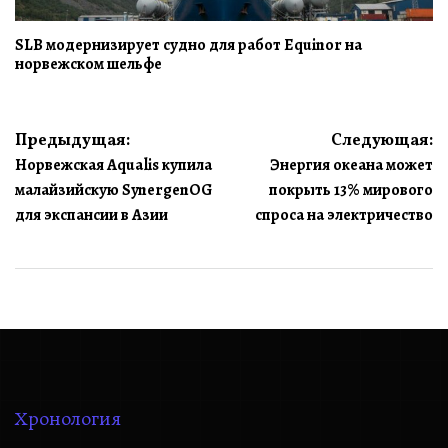
SLB модернизирует судно для работ Equinor на
норвежском шельфе
Навигация
Предыдущая:
Следующая:
Норвежская Aqualis купила
Энергия океана может
по
малайзийскую SynergenOG
покрыть 13% мирового
записям
для экспансии в Азии
спроса на электричество
Хронология