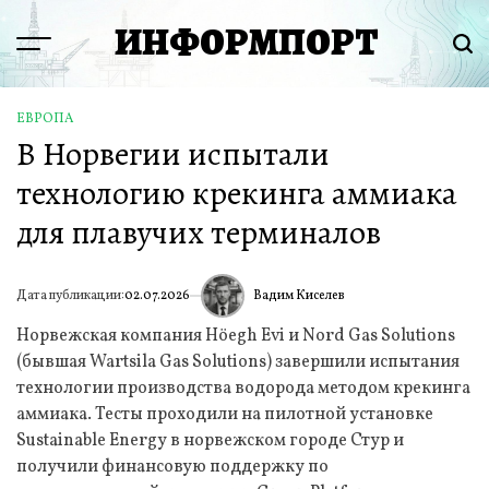
Перейти
ИНФОРМПОРТ
к
Menu
Пои
содержимому
ЕВРОПА
ОПУБЛИКОВАНО
В Норвегии испытали
В
технологию крекинга аммиака
для плавучих терминалов
Вадим Киселев
Дата публикации:
02.07.2026
ИА
Норвежская компания Höegh Evi и Nord Gas Solutions
(бывшая Wartsila Gas Solutions) завершили испытания
технологии производства водорода методом крекинга
аммиака. Тесты проходили на пилотной установке
Sustainable Energy в норвежском городе Стур и
получили финансовую поддержку по