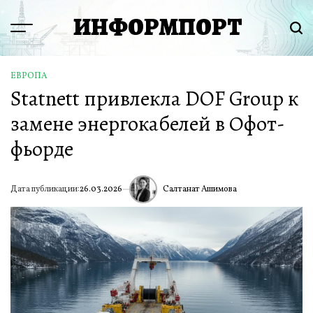
Перейти
ИНФОРМПОРТ
к
Menu
Пои
содержимому
ЕВРОПА
ОПУБЛИКОВАНО
Statnett привлекла DOF Group к
В
замене энергокабелей в Офот-
фьорде
Салтанат Ашимова
Дата публикации:
26.03.2026
ИА