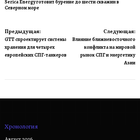
Serica Energy готовит бурение до шести скважин в
Северном море
Навигация
Предыдущая:
Следующая:
GTT спроектирует системы
Влияние ближневосточного
по
хранения для четырех
конфликта на мировой
записям
европейских СПГ-танкеров
рынок СПГ и энергетику
Азии
Хронология
Август 2026