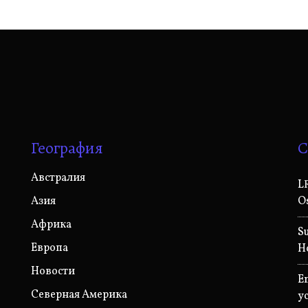
География
С
Австралия
L
Азия
O
Африка
S
Европа
Н
Новости
E
Северная Америка
у