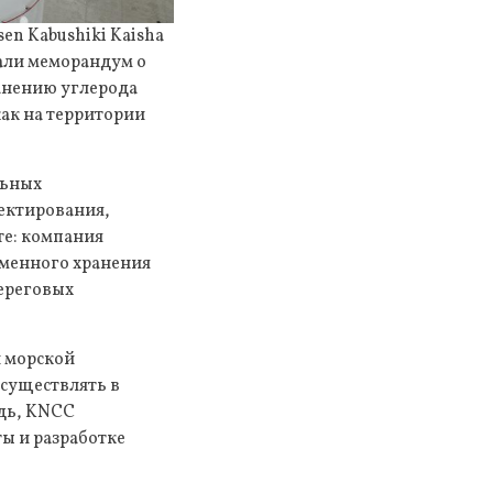
n Kabushiki Kaisha
сали меморандум о
анению углерода
ак на территории
льных
ектирования,
те: компания
еменного хранения
береговых
и морской
существлять в
едь, KNCC
ты и разработке