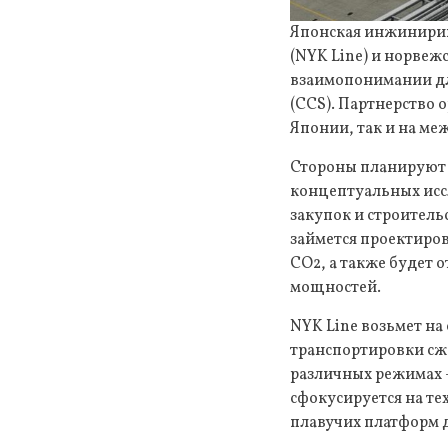
Японская инжиниринг
(NYK Line) и норвеж
взаимопонимании дл
(CCS). Партнерство 
Японии, так и на м
Стороны планируют 
концептуальных исс
закупок и строитель
займется проектиро
CO2, а также будет 
мощностей.
NYK Line возьмет н
транспортировки сж
различных режимах 
сфокусируется на те
плавучих платформ д