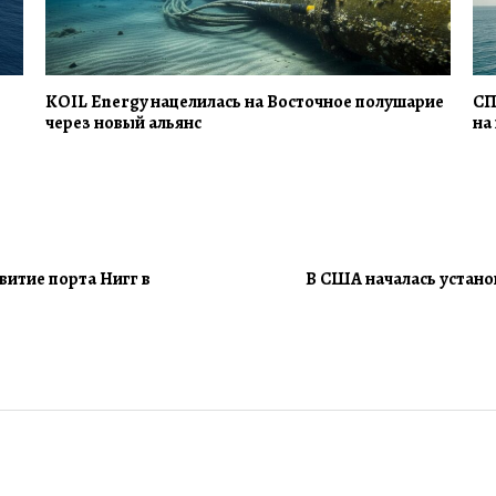
KOIL Energy нацелилась на Восточное полушарие
СП
через новый альянс
на
витие порта Нигг в
В США началась устано