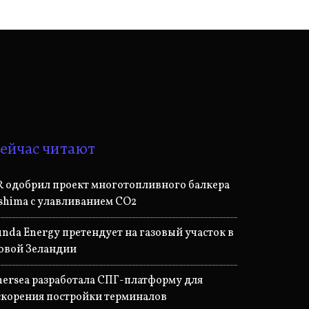
ейчас читают
R одобрил проект многотопливного балкера
shima с улавливанием CO2
unda Energy претендует на газовый участок в
овой Зеландии
nersea разработала СПГ-платформу для
скорения постройки терминалов