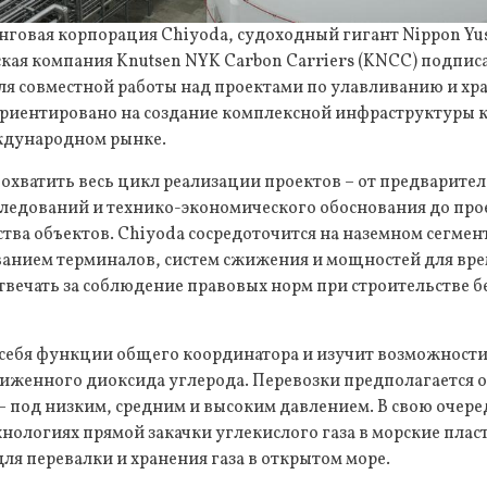
овая корпорация Chiyoda, судоходный гигант Nippon Yuse
ская компания Knutsen NYK Carbon Carriers (KNCC) подпи
я совместной работы над проектами по улавливанию и хр
ориентировано на создание комплексной инфраструктуры к
еждународном рынке.
охватить весь цикл реализации проектов – от предварите
ледований и технико-экономического обоснования до про
ства объектов. Chiyoda сосредоточится на наземном сегмен
ванием терминалов, систем сжижения и мощностей для вр
отвечать за соблюдение правовых норм при строительстве 
а себя функции общего координатора и изучит возможност
иженного диоксида углерода. Перевозки предполагается о
– под низким, средним и высоким давлением. В свою очер
хнологиях прямой закачки углекислого газа в морские плас
ля перевалки и хранения газа в открытом море.