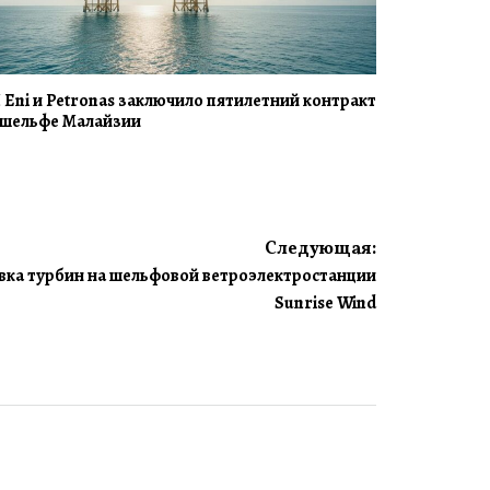
 Eni и Petronas заключило пятилетний контракт
 шельфе Малайзии
Следующая:
вка турбин на шельфовой ветроэлектростанции
Sunrise Wind