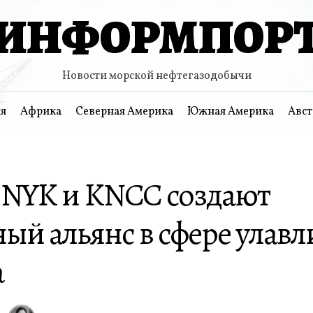
ИНФОРМПОР
Новости морской нефтегазодобычи
я
Африка
Северная Америка
Южная Америка
Авст
, NYK и KNCC создают
ый альянс в сфере улав
а