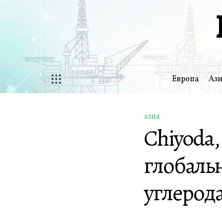
Перейти
к
содержимому
Европа
Ази
АЗИЯ
ОПУБЛИКОВАНО
Chiyoda
В
глобальн
углерод