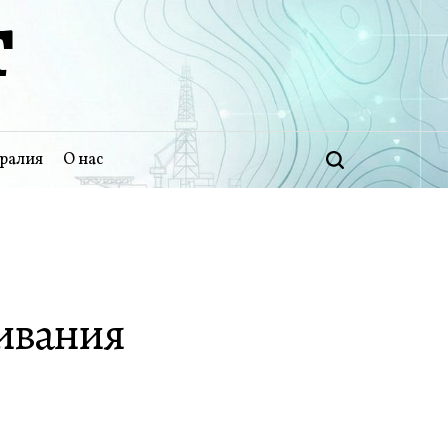
Т
ралия
О нас
Поиск
ливания