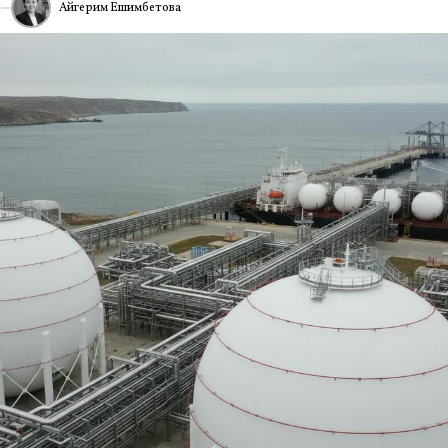
Айгерим Ешимбетова
6
ИА