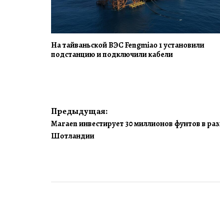
На тайваньской ВЭС Fengmiao 1 установили
подстанцию и подключили кабели
Навигация
Предыдущая:
Maraen инвестирует 30 миллионов фунтов в раз
по
Шотландии
записям