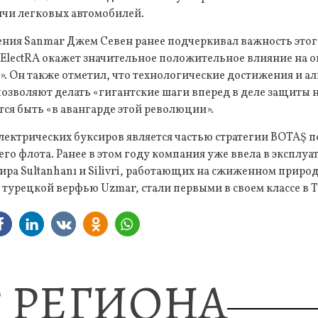
ячи легковых автомобилей.
ния Sanmar Джем Севен ранее подчеркивал важность этого
 ElectRA окажет значительное положительное влияние на
л». Он также отметил, что технологические достижения и 
озволяют делать «гигантские шаги вперед в деле защиты 
ся быть «в авангарде этой революции».
электрических буксиров является частью стратегии BOTAŞ 
го флота. Ранее в этом году компания уже ввела в эксплу
ра Sultanhanı и Silivri, работающих на сжиженном природн
турецкой верфью Uzmar, стали первыми в своем классе в 
 РЕГИОНА