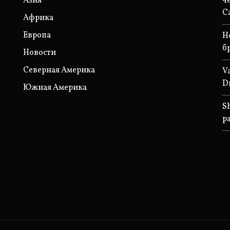
Азия
ч
С
Африка
Европа
Н
б
Новости
Северная Америка
V
D
Южная Америка
S
р