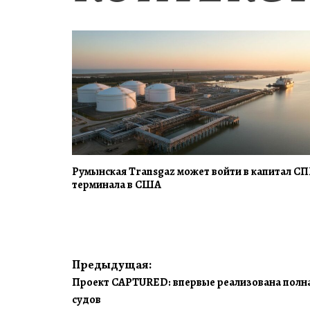
Румынская Transgaz может войти в капитал СП
терминала в США
Навигация
Предыдущая:
Проект CAPTURED: впервые реализована полна
по
судов