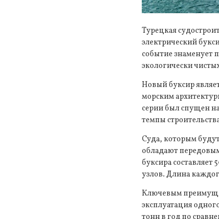
Турецкая судостроит
электрический букси
событие знаменует 
экологически чистых
Новый буксир являет
морским архитектурн
серии был спущен на
темпы строительства
Суда, которым будут
обладают передовым
буксира составляет 5
узлов. Длина каждого
Ключевым преимущес
эксплуатация одного
тонн в год по срав