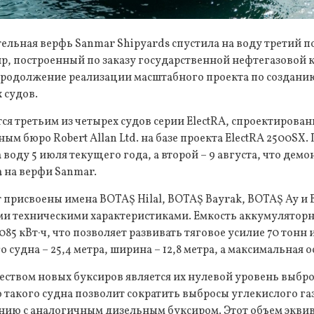
ельная верфь Sanmar Shipyards спустила на воду третий 
р, построенный по заказу государственной нефтегазовой 
продолжение реализации масштабного проекта по создани
 судов.
ся третьим из четырех судов серии ElectRA, спроектирова
ым бюро Robert Allan Ltd. на базе проекта ElectRA 2500SX.
 воду 5 июля текущего года, а второй – 9 августа, что дем
 на верфи Sanmar.
 присвоены имена BOTAŞ Hilal, BOTAŞ Bayrak, BOTAŞ Ay и B
и техническими характеристиками. Емкость аккумуляторн
085 кВт·ч, что позволяет развивать тяговое усилие 70 тонн и
 судна – 25,4 метра, ширина – 12,8 метра, а максимальная ос
твом новых буксиров является их нулевой уровень выброс
 такого судна позволит сократить выбросы углекислого га
нению с аналогичным дизельным буксиром. Этот объем экв