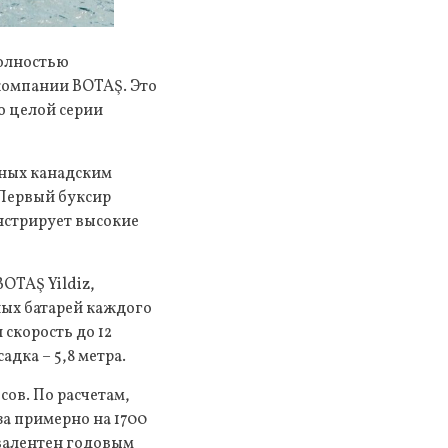
полностью
компании BOTAŞ. Это
ю целой серии
нных канадским
 Первый буксир
онстрирует высокие
OTAŞ Yildiz,
ых батарей каждого
 скорость до 12
адка – 5,8 метра.
ов. По расчетам,
за примерно на 1700
ивалентен годовым