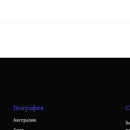
География
С
Австралия
S