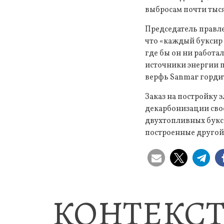
выбросам почти тыс
Председатель правле
что «каждый буксир
где бы он ни работа
источники энергии п
верфь Sanmar гордит
Заказ на постройку 
декарбонизации свое
двухтопливных букси
построенные другой 
КОНТЕКСТ