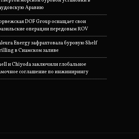
етвертой морской буровой установки в
аудовскую Аравию
орвежская DOF Group оснащает свои
разильские операции передовым ROV
aleura Energy зафрахтовала буровую Shelf
rilling в Сиамском заливе
hell и Chiyoda заключили глобальное
амочное соглашение по инжинирингу