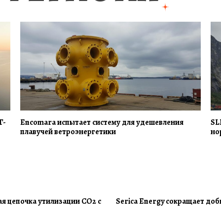
Г-
Encomara испытает систему для удешевления
SL
плавучей ветроэнергетики
но
я цепочка утилизации CO2 с
Serica Energy сокращает доб