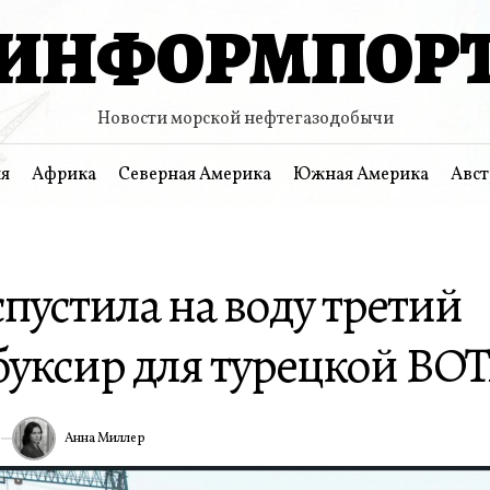
ИНФОРМПОР
Новости морской нефтегазодобычи
я
Африка
Северная Америка
Южная Америка
Авст
пустила на воду третий
буксир для турецкой BO
Анна Миллер
5
ИА