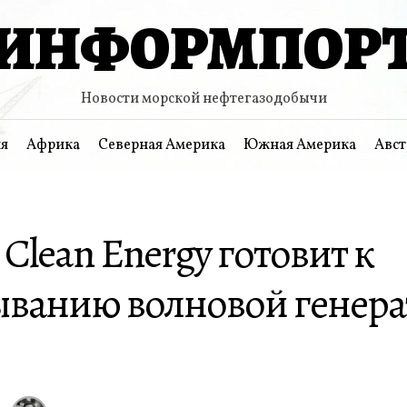
ИНФОРМПОР
Новости морской нефтегазодобычи
я
Африка
Северная Америка
Южная Америка
Авст
 Clean Energy готовит к
ыванию волновой генера