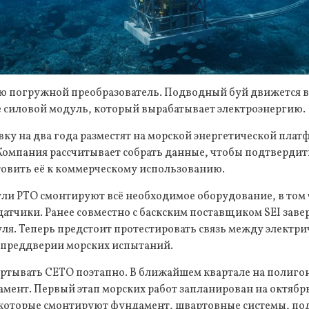
ью погружной преобразователь. Подводный буй движется в
е силовой модуль, который вырабатывает электроэнергию.
вку на два года разместят на морской энергетической плат
 Компания рассчитывает собрать данные, чтобы подтверди
товить её к коммерческому использованию.
ули PTO смонтируют всё необходимое оборудование, в том 
датчики. Ранее совместно с баскским поставщиком SEI зав
ля. Теперь предстоит протестировать связь между электри
в преддверии морских испытаний.
ёртывать CETO поэтапно. В ближайшем квартале на полиго
мент. Первый этап морских работ запланирован на октябр
которые смонтируют фундамент, швартовные системы, по