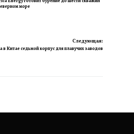
rica Energy готовит бурение до шести скважин
Северном море
Следующая:
а в Китае седьмой корпус для плавучих заводов