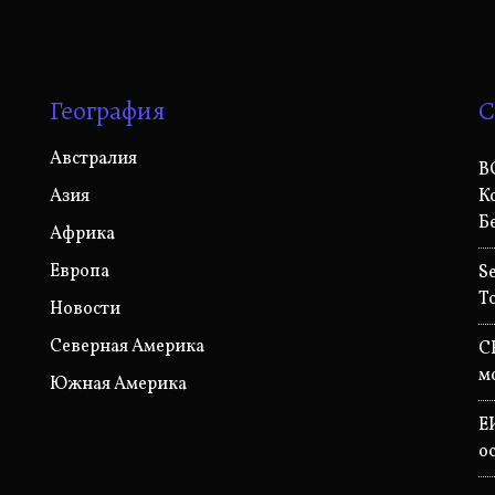
География
С
Австралия
B
Азия
К
Б
Африка
Европа
S
T
Новости
Северная Америка
C
м
Южная Америка
Е
о