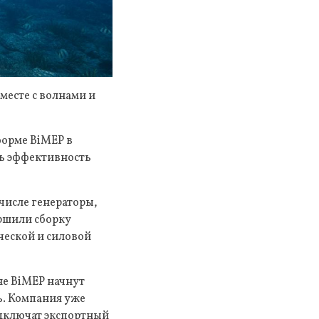
месте с волнами и
форме BiMEP в
ть эффективность
числе генераторы,
ершили сборку
ческой и силовой
не BiMEP начнут
ь. Компания уже
дключат экспортный