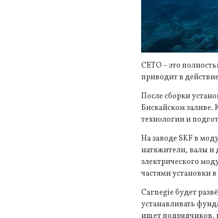
CETO – это полност
приводит в действи
После сборки устано
Бискайском заливе.
технологии и подго
На заводе SKF в мод
натяжители, валы и 
электрического моду
частями установки 
Carnegie будет разв
устанавливать фунда
ищет подрядчиков, 