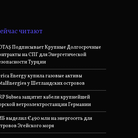
ейчас читают
OTAŞ Подписывает Крупные Долгосрочные
онтракты на СПГ для Энергетической
езопасности Турции
erica Energy купила газовые активы
otalEnergies у Шетландских островов
RP Subsea защитит кабели крупнейшей
орской ветроэлектростанции Германии
ИБ выделил €490 млн на энергосеть для
стровов Эгейского моря