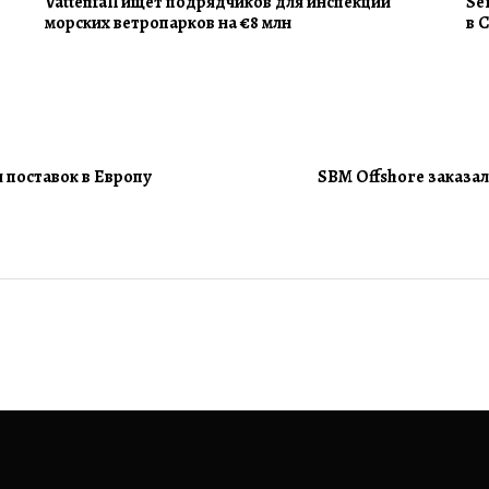
Vattenfall ищет подрядчиков для инспекции
Se
морских ветропарков на €8 млн
в 
 поставок в Европу
SBM Offshore заказал