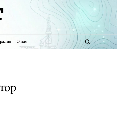
Т
ралия
О нас
Поиск
тор