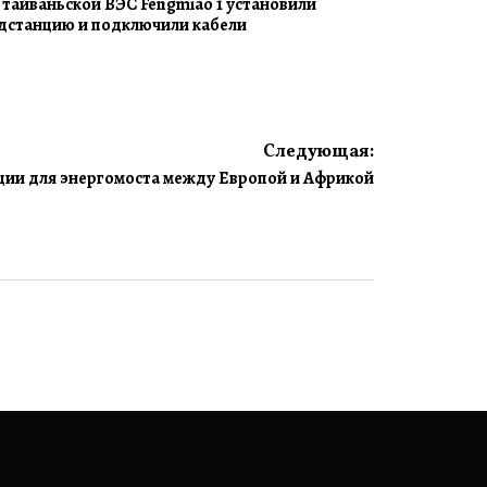
 тайваньской ВЭС Fengmiao 1 установили
дстанцию и подключили кабели
Следующая:
нции для энергомоста между Европой и Африкой