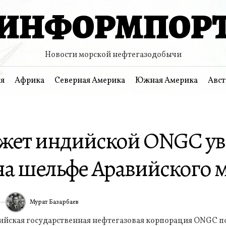
ИНФОРМПОР
Новости морской нефтегазодобычи
я
Африка
Северная Америка
Южная Америка
Авст
жет индийской ONGC ув
на шельфе Аравийского 
Мурат Базарбаев
6
ИА
дийская государственная нефтегазовая корпорация ONGC п