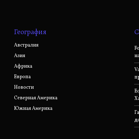
География
С
Австралия
F
Азия
н
Африка
V
Европа
п
Новости
E
Северная Америка
Х
Южная Америка
Г
д