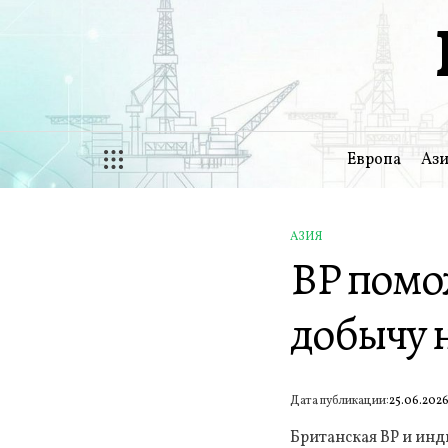
Перейти
к
содержимому
Европа
Ази
АЗИЯ
ОПУБЛИКОВАНО
BP помо
В
добычу 
Дата публикации:
25.06.202
Британская BP и ин