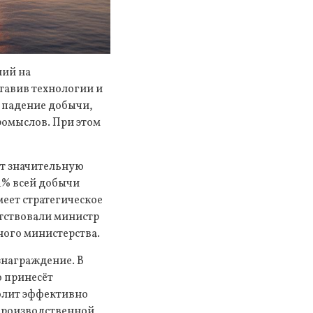
ний на
тавив технологии и
е падение добычи,
омыслов. При этом
ет значительную
4% всей добычи
меет стратегическое
утствовали министр
ного министерства.
знаграждение. В
ю принесёт
олит эффективно
 производственной