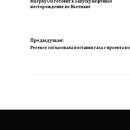
Murphy Oil готовит к запуску нефтяное
месторождение во Вьетнаме
Навигация
Предыдущая:
Perenco согласовала поставки газа с проекта в
по
записям