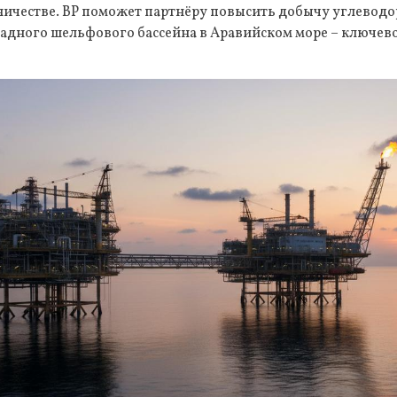
ничестве. BP поможет партнёру повысить добычу углеводо
адного шельфового бассейна в Аравийском море – ключе