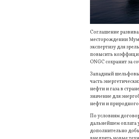
Соглашение развива
месторождении Мумб
экспертизу для зрел
повысить коэффицие
ONGC сохранит за с
Западный шельфовый 
часть энергетическ
нефти и газа в стра
значение для энерго
нефти и природного
По условиям договор
дальнейшем оплата у
дополнительно добы
внедрять новые тех