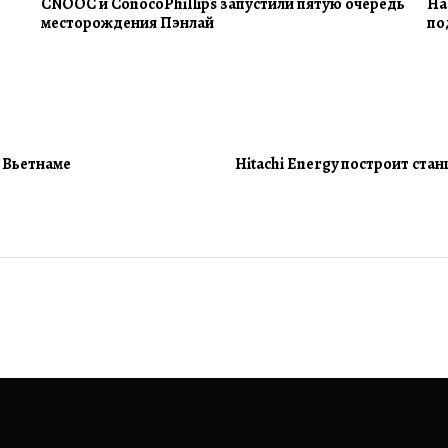
CNOOC и ConocoPhillips запустили пятую очередь
На
месторождения Пэнлай
по
о Вьетнаме
Hitachi Energy построит ста