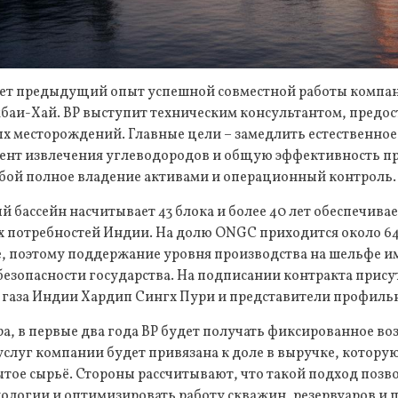
ет предыдущий опыт успешной совместной работы компа
аи-Хай. BP выступит техническим консультантом, предос
ых месторождений. Главные цели – замедлить естественно
нт извлечения углеводородов и общую эффективность пр
обой полное владение активами и операционный контроль.
бассейн насчитывает 43 блока и более 40 лет обеспечива
их потребностей Индии. На долю ONGC приходится около 6
не, поэтому поддержание уровня производства на шельфе и
безопасности государства. На подписании контракта прис
 газа Индии Хардип Сингх Пури и представители профиль
а, в первые два года BP будет получать фиксированное во
слуг компании будет привязана к доле в выручке, котору
тое сырьё. Стороны рассчитывают, что такой подход позв
нологии и оптимизировать работу скважин, резервуаров и