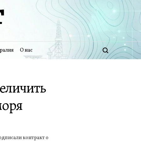
Т
ралия
О нас
Поиск
еличить
моря
одписали контракт о