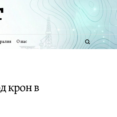
Т
ралия
О нас
Поиск
д крон в