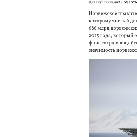
Дата публикации:
14.05.202
Норвежское правител
которому чистый ден
686 млрд норвежских
2025 года, который 
фоне сохраняющейся
значимость норвежск