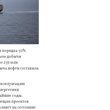
я порядка 30%
бъем добычи
о 239 млн
ыча нефти составила
эксплуатацию
энергетики
айшие годы.
ающих проектов
лияет на состояние