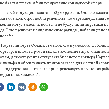
вой части страны и финансирование социальной сферы.
ь в 2026 году оцениваются в 283 млрд крон. Однако власти
зателя в долгосрочной перспективе: по мере завершения 
жений могут замедлиться, если не будут инициированы но
да Осло расширяет лицензионные раунды, добавив 70 новы
 шельфе.
Норвегии Терье Осланд отметил, что в условиях глобальн
оресурсы вносят прямой вклад в экономическую и национ
ловам, для сохранения статуса стабильного партнера Норв
 шельфа и обеспечивать приток заказов для местной серв
о поддерживать отрасль через предсказуемые условия раб
ведки новых залежей.