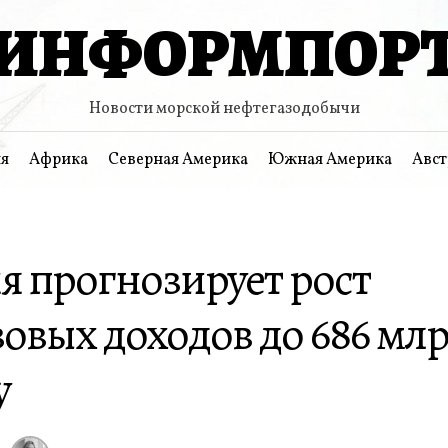
ИНФОРМПОР
Новости морской нефтегазодобычи
я
Африка
Северная Америка
Южная Америка
Авст
я прогнозирует рост
овых доходов до 686 млр
у