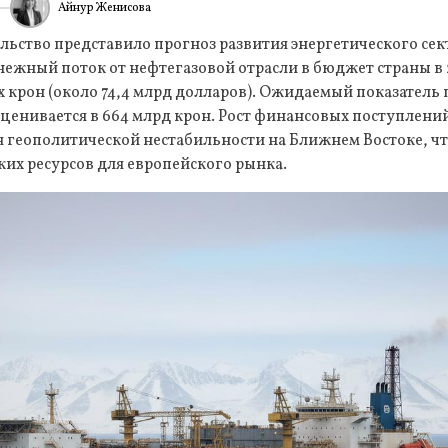
Айнур Женисова
6
ИА
ьство представило прогноз развития энергетического сект
ежный поток от нефтегазовой отрасли в бюджет страны в 
 крон (около 74,4 млрд долларов). Ожидаемый показатель
оценивается в 664 млрд крон. Рост финансовых поступлени
 геополитической нестабильности на Ближнем Востоке, ч
их ресурсов для европейского рынка.