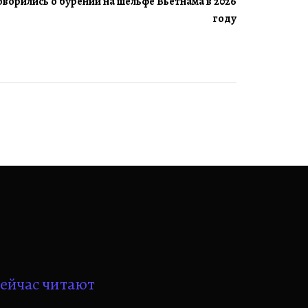
говорились о бурении на шельфе Вьетнама в 2026
году
ейчас читают