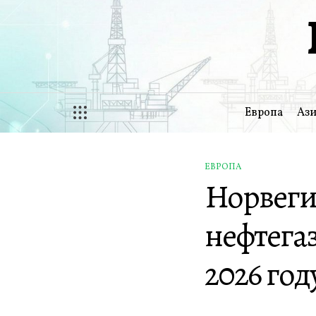
Перейти
к
содержимому
Европа
Ази
ЕВРОПА
ОПУБЛИКОВАНО
Норвеги
В
нефтегаз
2026 год