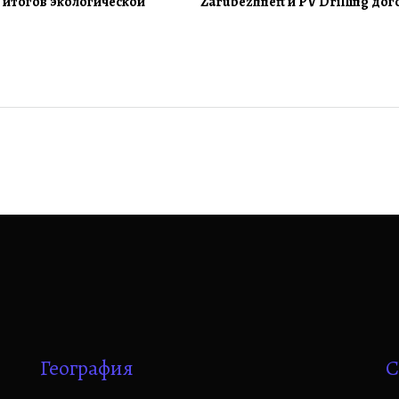
 итогов экологической
Zarubezhneft и PV Drilling до
География
С