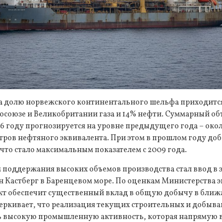
на долю норвежского континентального шельфа приходитс
росоюзе и Великобритании газа и 14% нефти. Суммарный о
6 году прогнозируется на уровне предыдущего года – окол
ров нефтяного эквивалента. При этом в прошлом году доб
 что стало максимальным показателем с 2009 года.
поддержания высоких объемов производства стал ввод в 
 Кастберг в Баренцевом море. По оценкам Министерства 
ект обеспечит существенный вклад в общую добычу в ближ
еркивает, что реализация текущих строительных и добыв
ь высокую промышленную активность, которая напрямую в