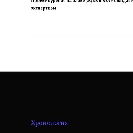
Проект бурения на блоке 3B/4B в ЮАР ожидает
по
экспертизы
записям
Хронология