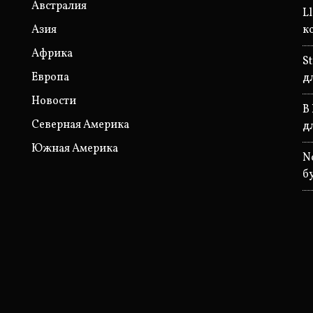
Австралия
L
Азия
к
Африка
S
Европа
д
Новости
В
Северная Америка
д
Южная Америка
N
б