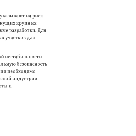
 указывают на риск
текущих крупных
вые разработки. Для
х участков для
ой нестабильности
альную безопасность
егии необходимо
исной индустрии.
оты и