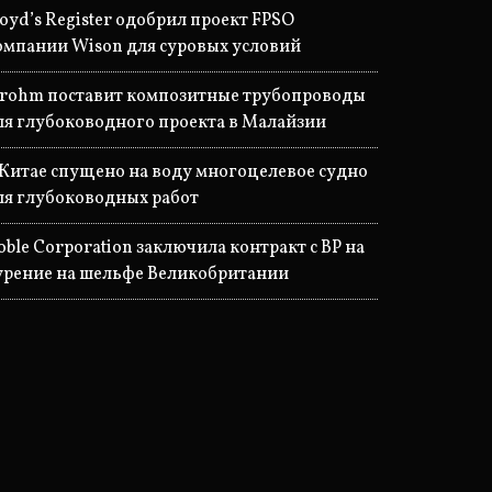
loyd’s Register одобрил проект FPSO
омпании Wison для суровых условий
trohm поставит композитные трубопроводы
ля глубоководного проекта в Малайзии
 Китае спущено на воду многоцелевое судно
ля глубоководных работ
oble Corporation заключила контракт с BP на
урение на шельфе Великобритании