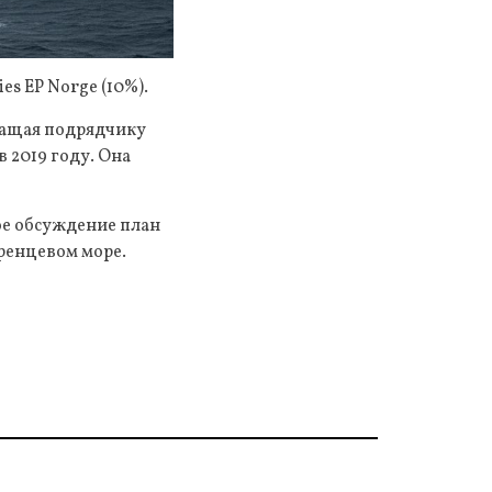
es EP Norge (10%).
жащая подрядчику
в 2019 году. Она
ое обсуждение план
ренцевом море.