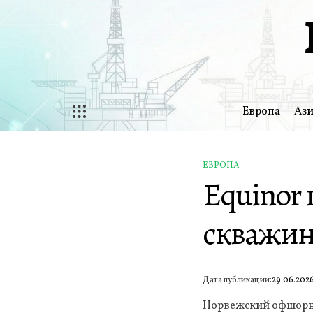
Перейти
к
содержимому
Европа
Ази
ЕВРОПА
ОПУБЛИКОВАНО
Equinor
В
скважин
Дата публикации:
29.06.202
Норвежский офшорны