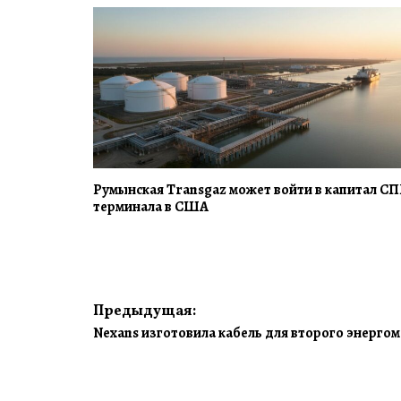
Румынская Transgaz может войти в капитал СП
терминала в США
Навигация
Предыдущая:
Nexans изготовила кабель для второго энерго
по
записям