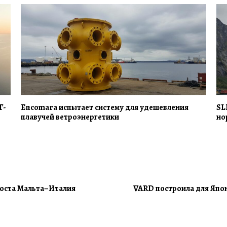
Г-
Encomara испытает систему для удешевления
SL
плавучей ветроэнергетики
но
моста Мальта–Италия
VARD построила для Япон