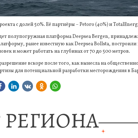
роекта с долей 50%. Её партнёры – Petoro (40%) и TotalEnergi
дет полупогружная платформа Deepsea Bergen, принадле
у платформу, ранее известную как Deepsea Bollsta, построили 
ловек и может работать на глубинах от 70 до 500 метров.
азрешение вскоре после того, как вынесла на общественн
ертизы для потенциальной разработки месторождения в Ба
 РЕГИОНА