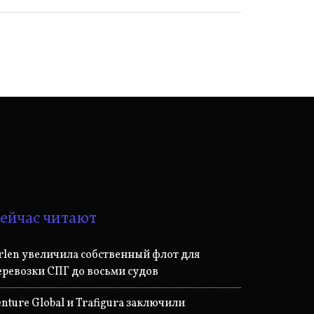
ейчас читают
rlen увеличила собственный флот для
еревозки СПГ до восьми судов
enture Global и Trafigura заключили