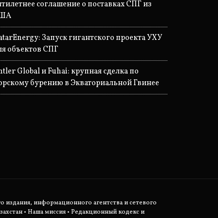
ятилетнее соглашение о поставках СПГ из
ША
atarEnergy: Запуск гигантского проекта УХУ
ля объектов СПГ
ntler Global и Fuhai: крупная сделка по
орскому бурению в Экваториальной Гвинее
о издания, информационного агентства и сетевого
захстан •
Наша миссия
•
Редакционный кодекс и