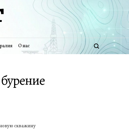
Т
ралия
О нас
Поиск
 бурение
 новую скважину