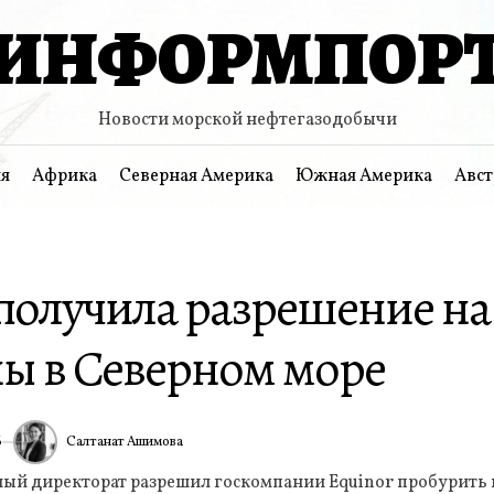
ИНФОРМПОР
Новости морской нефтегазодобычи
я
Африка
Северная Америка
Южная Америка
Авст
 получила разрешение на
ы в Северном море
Салтанат Ашимова
6
ИА
й директорат разрешил госкомпании Equinor пробурить