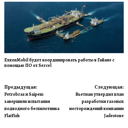
ExxonMobil будет координировать работы в Гайане с
помощью ПО от Sercel
Навигация
Предыдущая:
Следующая:
Petrobras и Saipem
Вьетнам утвердил план
по
завершили испытания
разработки газовых
записям
подводного беспилотника
месторождений компании
FlatFish
Jadestone