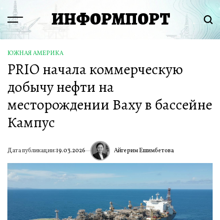
Перейти
ИНФОРМПОРТ
к
Menu
Пои
содержимому
ЮЖНАЯ АМЕРИКА
ОПУБЛИКОВАНО
PRIO начала коммерческую
В
добычу нефти на
месторождении Ваху в бассейне
Кампус
Айгерим Ешимбетова
Дата публикации:
19.03.2026
ИА