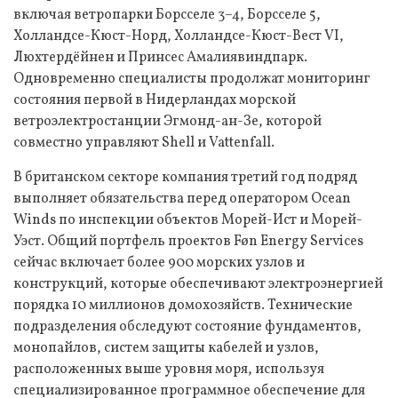
включая ветропарки Борсселе 3–4, Борсселе 5,
Холландсе-Кюст-Норд, Холландсе-Кюст-Вест VI,
Люхтердёйнен и Принсес Амалиявиндпарк.
Одновременно специалисты продолжат мониторинг
состояния первой в Нидерландах морской
ветроэлектростанции Эгмонд-ан-Зе, которой
совместно управляют Shell и Vattenfall.
В британском секторе компания третий год подряд
выполняет обязательства перед оператором Ocean
Winds по инспекции объектов Морей-Ист и Морей-
Уэст. Общий портфель проектов Føn Energy Services
сейчас включает более 900 морских узлов и
конструкций, которые обеспечивают электроэнергией
порядка 10 миллионов домохозяйств. Технические
подразделения обследуют состояние фундаментов,
монопайлов, систем защиты кабелей и узлов,
расположенных выше уровня моря, используя
специализированное программное обеспечение для