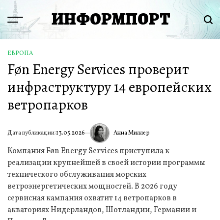
Перейти
ИНФОРМПОРТ
к
Menu
Пои
содержимому
ЕВРОПА
ОПУБЛИКОВАНО
Føn Energy Services проверит
В
инфраструктуру 14 европейских
ветропарков
Анна Миллер
Дата публикации:
13.05.2026
ИА
Компания Føn Energy Services приступила к
реализации крупнейшей в своей истории программы
технического обслуживания морских
ветроэнергетических мощностей. В 2026 году
сервисная кампания охватит 14 ветропарков в
акваториях Нидерландов, Шотландии, Германии и