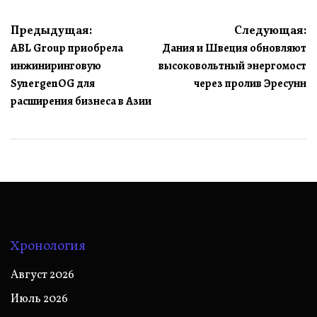
Навигация
Предыдущая:
Следующая:
ABL Group приобрела
Дания и Швеция обновляют
по
инжиниринговую
высоковольтный энергомост
записям
SynergenOG для
через пролив Эресунн
расширения бизнеса в Азии
Хронология
Август 2026
Июль 2026