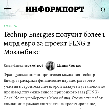
Перейти
ИНФОРМПОРТ
к
Menu
Пои
содержимому
АФРИКА
ОПУБЛИКОВАНО
Technip Energies получит более 1
В
млрд евро за проект FLNG в
Мозамбике
Мадина Хамзаева
Дата публикации:
08.06.2026
ИА
Французская инжиниринговая компания Technip
Energies раскрыла финансовые параметры своего
участия в строительстве второй плавучей установки по
производству сжиженного природного газа (FLNG)
Coral Norte у побережья Мозамбика. Стоимость работ
компании в рамках контракта на проектирование,