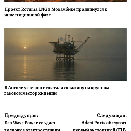
Проект Rovuma LNG в Мозамбике продвинулся к
инвестиционной фазе
В Анголе успешно испытали скважину на крупном
газовом месторождении
Навигация
Предыдущая:
Следующая:
Eco Wave Power создаст
Adani Ports обслужит
по
волновые электростанции
первый экспортный СПГ-