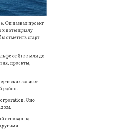
. Он назвал проект
в к потенциалу
бы отметить старт
льфе от $100 млн до
тия, проекты,
мерческих запасов
 район.
orporation. Оно
2 км.
ый основан на
 другими