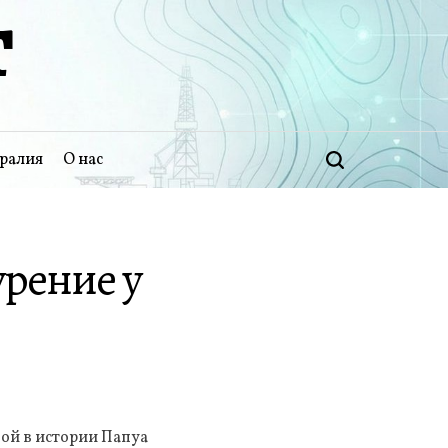
Т
ралия
О нас
Поиск
урение у
вой в истории Папуа