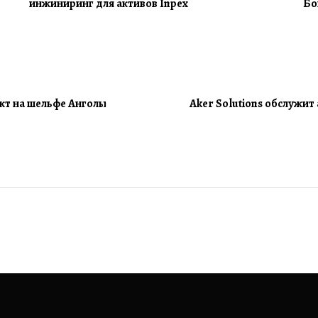
инжиниринг для активов Inpex
Бо
акт на шельфе Анголы
Aker Solutions обслужит