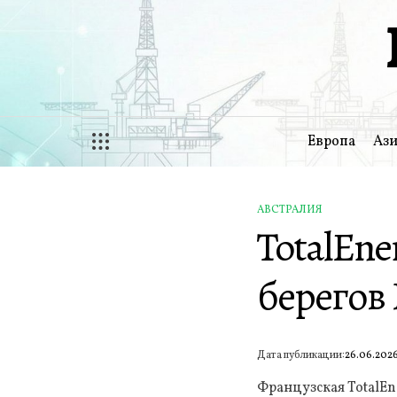
Перейти
к
содержимому
Европа
Ази
АВСТРАЛИЯ
ОПУБЛИКОВАНО
TotalEne
В
берегов
Дата публикации:
26.06.202
Французская TotalEn