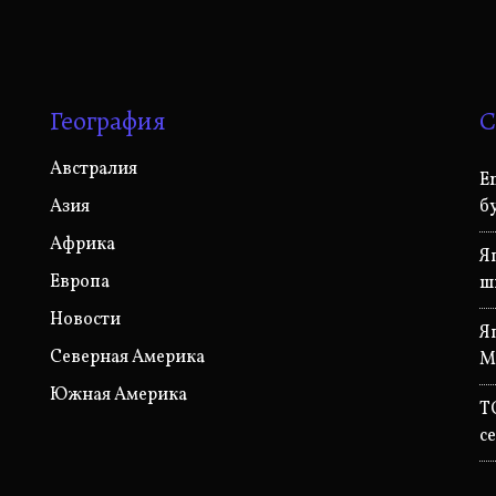
География
С
Австралия
E
Азия
б
Африка
Я
Европа
ш
Новости
Я
Северная Америка
M
Южная Америка
T
с