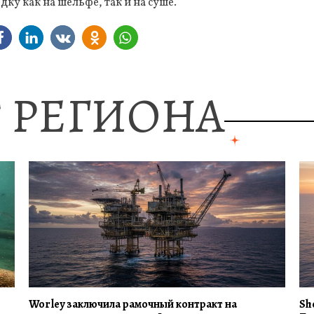
ку как на шельфе, так и на суше.
 РЕГИОНА
Worley заключила рамочный контракт на
Sh