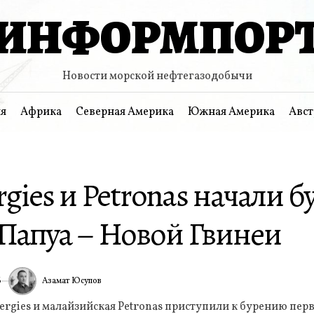
ИНФОРМПОР
Новости морской нефтегазодобычи
я
Африка
Северная Америка
Южная Америка
Авст
rgies и Petronas начали б
 Папуа – Новой Гвинеи
Азамат Юсупов
6
ИА
ergies и малайзийская Petronas приступили к бурению пер