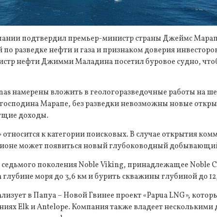
пании подтвердил премьер-министр страны Джеймс Марапе
по разведке нефти и газа и признаком доверия инвесторо
нистр нефти Джимми Маладина посетил буровое судно, что
ronas намерены вложить в геологоразведочные работы на ше
 господина Марапе, без разведки невозможны новые откры
дущие доходы.
относится к категории поисковых. В случае открытия ком
гионе может появиться новый глубоководный добывающий
 седьмого поколения Noble Viking, принадлежащее Noble C
 глубине моря до 3,6 км и бурить скважины глубиной до 12,
еализует в Папуа – Новой Гвинее проект «Papua LNG», котор
иях Elk и Antelope. Компания также владеет несколькими