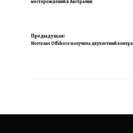
месторождений в Австралии
Навигация
Предыдущая:
Nortrans Offshore получила двухлетний контр
по
записям