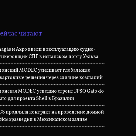
ейчас читают
nagás и Axpo ввели в эксплуатацию судно-
ункеровщик СПГ в испанском порту Уэльва
понский MODEC усиливает глобальные
вартовные решения через слияние компаний
понская MODEC успешно строит FPSO Gato do
ato для проекта Shell в Бразилии
GS продлила контракт на проведение донной
ейсморазведки в Мексиканском заливе