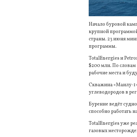
Начало буровой кам
крупной программой 
страны. 23 июня ми
программы.
TotalEnergies и Pet
$200 млн. По словам
рабочие места и бу
Скважина «Маилу-1» 
углеводородов в ре
Бурение ведёт судно
способно работать на
TotalEnergies уже р
газовых месторожден