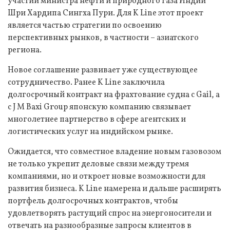
участии министра нефти и природного газа Индии
Шри Хардипа Сингха Пури. Для K Line этот проект
является частью стратегии по освоению
перспективных рынков, в частности – азиатского
региона.
Новое соглашение развивает уже существующее
сотрудничество. Ранее K Line заключила
долгосрочный контракт на фрахтование судна с Gail, а
с J M Baxi Group японскую компанию связывает
многолетнее партнерство в сфере агентских и
логистических услуг на индийском рынке.
Ожидается, что совместное владение новым газовозом
не только укрепит деловые связи между тремя
компаниями, но и откроет новые возможности для
развития бизнеса. K Line намерена и дальше расширять
портфель долгосрочных контрактов, чтобы
удовлетворять растущий спрос на энергоносители и
отвечать на разнообразные запросы клиентов в