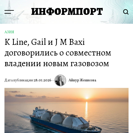
Перейти
ИНФОРМПОРТ
к
Menu
Пои
содержимому
АЗИЯ
ОПУБЛИКОВАНО
K Line, Gail и J M Baxi
В
договорились о совместном
владении новым газовозом
Айнур Женисова
Дата публикации:
28.01.2026
ИА