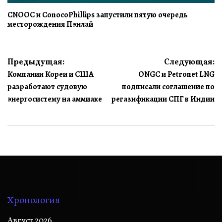
CNOOC и ConocoPhillips запустили пятую очередь
месторождения Пэнлай
Навигация
Предыдущая:
Следующая:
Компании Кореи и США
ONGC и Petronet LNG
по
разработают судовую
подписали соглашение по
записям
энергосистему на аммиаке
регазификации СПГ в Индии
Хронология
Август 2026