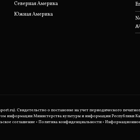
Северная Америка
E
Южная Америка
N
д
rt.ru). Свидетельство о постановке на учет периодического печатног
етом информации Министерства культуры и информации Республики Ка
ьское соглашение
•
Политика конфиденциальности
• Информационное 