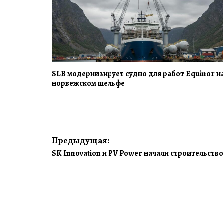
SLB модернизирует судно для работ Equinor н
норвежском шельфе
Навигация
Предыдущая:
SK Innovation и PV Power начали строительств
по
записям