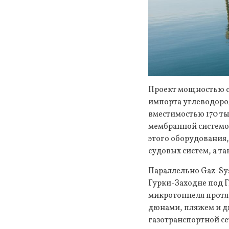
Проект мощностью с
импорта углеводоро
вместимостью 170 т
мембранной системо
этого оборудования
судовых систем, а т
Параллельно Gaz-Sy
Гурки-Заходне под 
микротоннеля протя
дюнами, пляжем и дн
газотранспортной се