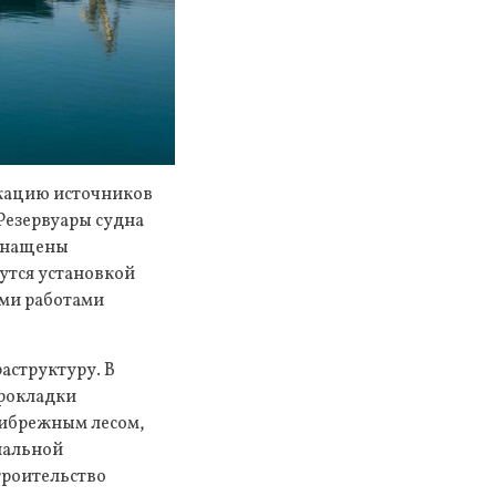
икацию источников
Резервуары судна
оснащены
утся установкой
ми работами
аструктуру. В
прокладки
рибрежным лесом,
нальной
троительство