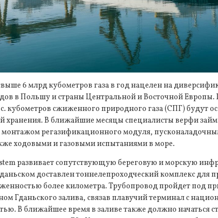
выше 6 млрд кубометров газа в год нацелен на диверсиф
дов в Польшу и страны Центральной и Восточной Европы. 
ыс. кубометров сжиженного природного газа (СПГ) будут 
й хранения. В ближайшие месяцы специалисты верфи займ
, монтажом регазификационного модуля, пусконаладочны
акже ходовыми и газовыми испытаниями в море.
stem развивает сопутствующую береговую и морскую инфр
Гданьском доставлен тоннелепроходческий комплекс для 
женностью более километра. Трубопровод пройдет под п
ом Гданьского залива, связав плавучий терминал с нацио
тью. В ближайшее время в заливе также должно начаться с