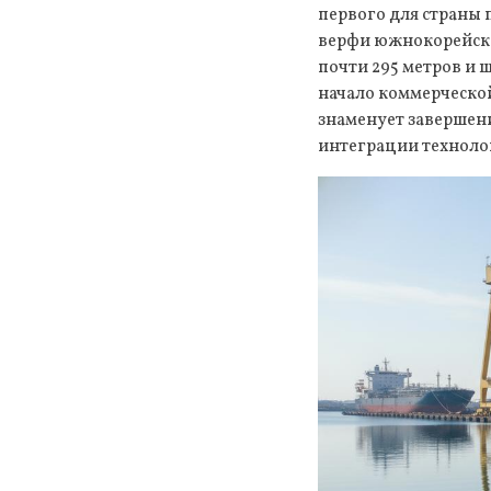
первого для страны 
верфи южнокорейско
почти 295 метров и 
начало коммерческой
знаменует завершени
интеграции техноло