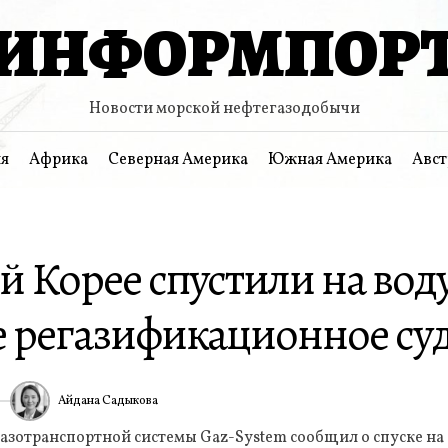
ИНФОРМПОР
Новости морской нефтегазодобычи
я
Африка
Северная Америка
Южная Америка
Авст
 Корее спустили на воду
е регазификационное су
Айдана Садыкова
6
ИА
азотранспортной системы Gaz-System сообщил о спуске на