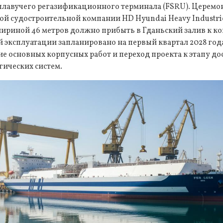
плавучего регазификационного терминала (FSRU). Церемон
й судостроительной компании HD Hyundai Heavy Industri
шириной 46 метров должно прибыть в Гданьский залив к кон
 эксплуатации запланировано на первый квартал 2028 года
е основных корпусных работ и переход проекта к этапу до
гических систем.