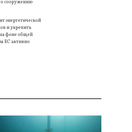
 по сооружению
нт энергетической
ов и укрепить
 на фоне общей
ны ЕС активно