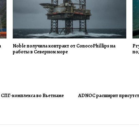
а
Noble получила контракт от ConocoPhillips на
Pr
работы в Северном море
по
о СПГ-комплекса во Вьетнаме
ADNOC расширит присутств