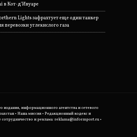
ni в Кот-д’Ивуаре
orthern Lights зафрахтует еще один танкер
ля перевозки углекислого газа
о издания, информационного агентства и сетевого
захстан •
Наша миссия
•
Редакционный кодекс и
сотрудничество и реклама:
reklama@informport.ru
•