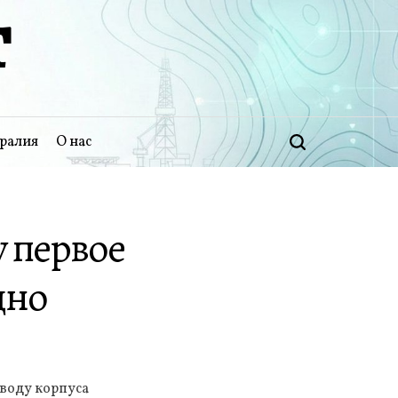
Т
ралия
О нас
Поиск
 первое
дно
 воду корпуса