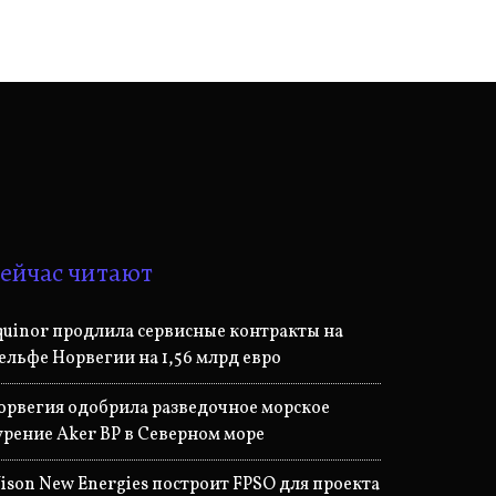
ейчас читают
quinor продлила сервисные контракты на
ельфе Норвегии на 1,56 млрд евро
орвегия одобрила разведочное морское
урение Aker BP в Северном море
ison New Energies построит FPSO для проекта