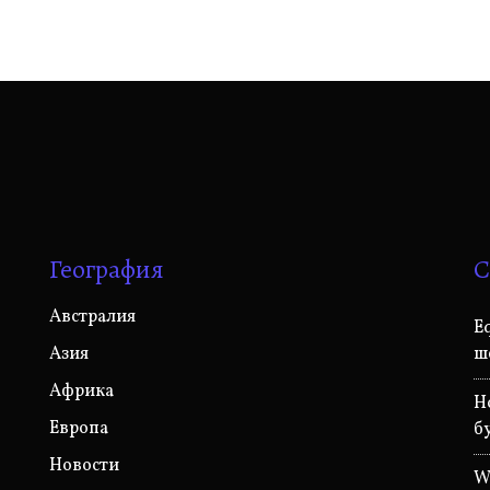
География
С
Австралия
E
Азия
ш
Африка
Н
Европа
б
Новости
W