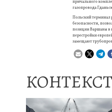
причального компле
газопровода Гданьск
Польский терминал р
безопасности, позв
позиции Варшавы в к
перестройки европей
замещают трубопров
КОНТЕКСТ