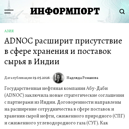
Перейти
ИНФОРМПОРТ
к
Menu
Пои
содержимому
АЗИЯ
ОПУБЛИКОВАНО
ADNOC расширит присутствие
В
в сфере хранения и поставок
сырья в Индии
Надежда Романова
Дата публикации:
19.05.2026
ИА
Государственная нефтяная компания Абу-Даби
(ADNOC) заключила новые стратегические соглашения
с партнерами из Индии. Договоренности направлены
на расширение сотрудничества в сфере поставок и
хранения сырой нефти, сжиженного природного (СПГ)
и сжиженного углеводородного газа (СУГ). Как