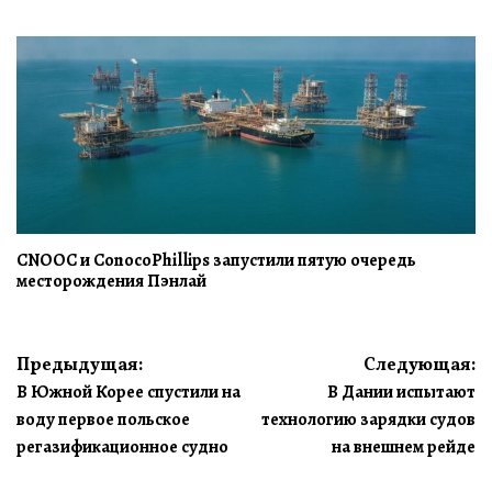
CNOOC и ConocoPhillips запустили пятую очередь
месторождения Пэнлай
Навигация
Предыдущая:
Следующая:
В Южной Корее спустили на
В Дании испытают
по
воду первое польское
технологию зарядки судов
записям
регазификационное судно
на внешнем рейде