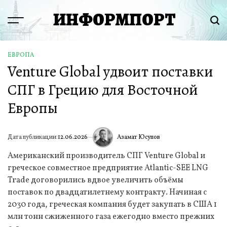
Перейти
ИНФОРМПОРТ
к
Menu
Пои
содержимому
ЕВРОПА
ОПУБЛИКОВАНО
Venture Global удвоит поставки
В
СПГ в Грецию для Восточной
Европы
Азамат Юсупов
Дата публикации:
12.06.2026
ИА
Американский производитель СПГ Venture Global и
греческое совместное предприятие Atlantic-SEE LNG
Trade договорились вдвое увеличить объёмы
поставок по двадцатилетнему контракту. Начиная с
2030 года, греческая компания будет закупать в США 1
млн тонн сжиженного газа ежегодно вместо прежних