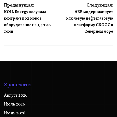
Навигация
Предыдущая:
Следующая:
KOIL Energy получила
ABB модернизирует
по
контракт под новое
ключевую нефтегазовую
записям
оборудование на 3,5 тыс.
платформу CNOOC в
тонн
Северном море
Хронология
Август 2026
Июль 2026
Июнь 2026