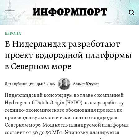
Перейти
ИНФОРМПОРТ
к
Menu
Пои
содержимому
ЕВРОПА
ОПУБЛИКОВАНО
В Нидерландах разработают
В
проект водородной платформы
в Северном море
Азамат Юсупов
Дата публикации:
09.06.2026
ИА
Нидерландский консорциум во главе с компанией
Hydrogen of Dutch Origin (H2DO) начал разработку
технико-экономического обоснования проекта по
производству экологически чистого водорода в
Северном море. Мощность планируемой платформы
составит от 30 до 50 МВт. Установку планируется