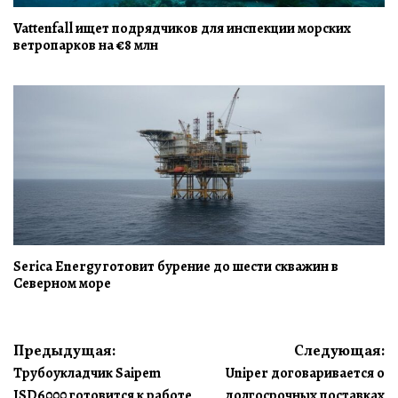
Vattenfall ищет подрядчиков для инспекции морских
ветропарков на €8 млн
Serica Energy готовит бурение до шести скважин в
Северном море
Навигация
Предыдущая:
Следующая:
Трубоукладчик Saipem
Uniper договаривается о
по
JSD6000 готовится к работе
долгосрочных поставках