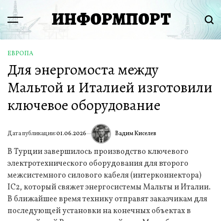
Перейти
ИНФОРМПОРТ
к
Menu
Пои
содержимому
ЕВРОПА
ОПУБЛИКОВАНО
Для энергомоста между
В
Мальтой и Италией изготовили
ключевое оборудование
Вадим Киселев
Дата публикации:
01.06.2026
ИА
В Турции завершилось производство ключевого
электротехнического оборудования для второго
межсистемного силового кабеля (интерконнектора)
IC2, который свяжет энергосистемы Мальты и Италии.
В ближайшее время технику отправят заказчикам для
последующей установки на конечных объектах в