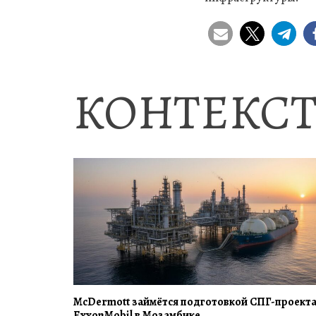
КОНТЕКСТ
McDermott займётся подготовкой СПГ-проект
ExxonMobil в Мозамбике