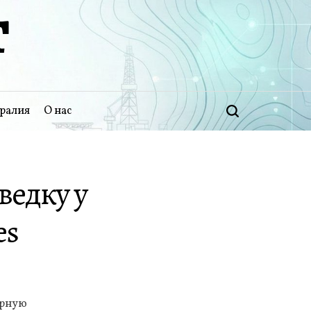
Т
ралия
О нас
Поиск
ведку у
es
ерную