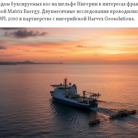
одом буксируемых кос на шельфе Нигерии в интересах фра
тной Matrix Energy. Двухмесячные исследования проводили
PL 2010 в партнерстве с нигерийской Harvex Geosolutions.