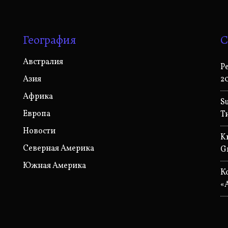
География
С
Австралия
P
Азия
2
Африка
S
Европа
Т
Новости
K
Северная Америка
G
Южная Америка
К
«