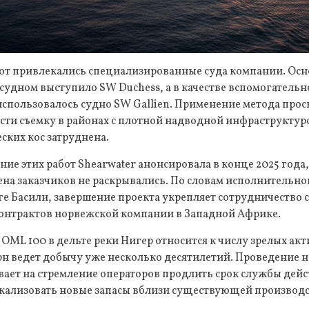
от привлекались специализированные суда компании. Ос
удном выступило SW Duchess, а в качестве вспомогательн
использовалось судно SW Gallien. Применение метода про
сти съемку в районах с плотной надводной инфраструктуро
ских кос затруднена.
ние этих работ Shearwater анонсировала в конце 2025 года
ена заказчиков не раскрывались. По словам исполнительно
ге Басили, завершение проекта укрепляет сотрудничество с 
онтрактов норвежской компании в Западной Африке.
ML 100 в дельте реки Нигер относится к числу зрелых акт
н ведет добычу уже несколько десятилетий. Проведение 
вает на стремление операторов продлить срок службы де
кализовать новые запасы вблизи существующей производ