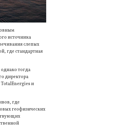
новным
ого источника
свечивания слепых
й, где стандартная
, однако тогда
го директора
TotalEnergies и
ивов, где
новых геофизических
йствующих
ственной