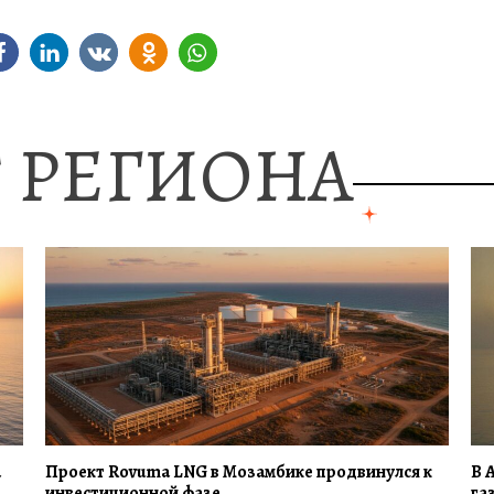
 РЕГИОНА
а
Проект Rovuma LNG в Мозамбике продвинулся к
В 
инвестиционной фазе
га