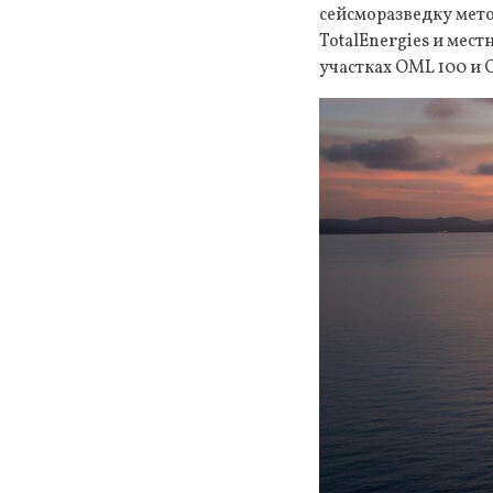
сейсморазведку мет
TotalEnergies и мес
участках OML 100 и O