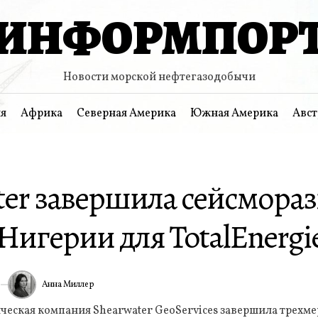
ИНФОРМПОР
Новости морской нефтегазодобычи
я
Африка
Северная Америка
Южная Америка
Авст
ter завершила сейсмораз
Нигерии для TotalEnergi
Анна Миллер
6
ИА
ческая компания Shearwater GeoServices завершила трехм