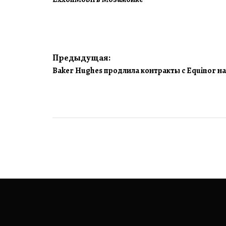
Навигация
Предыдущая:
Baker Hughes продлила контракты с Equinor на
по
записям