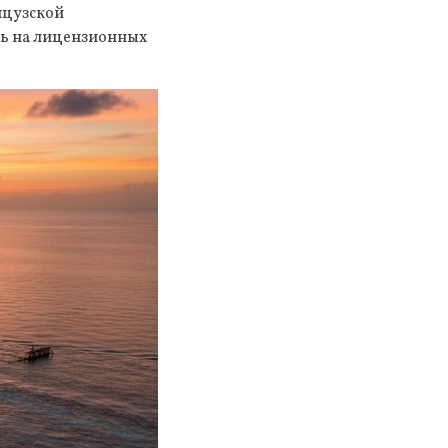
нцузской
сь на лицензионных