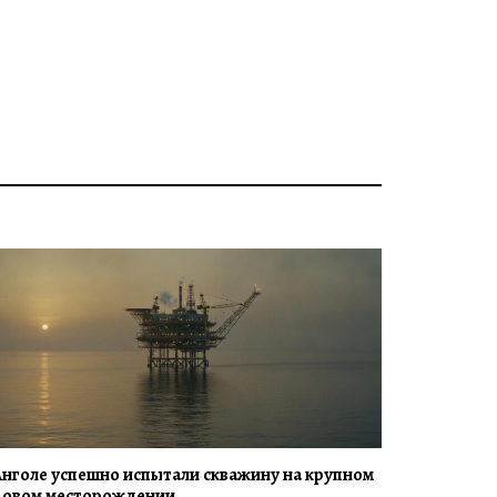
Анголе успешно испытали скважину на крупном
зовом месторождении