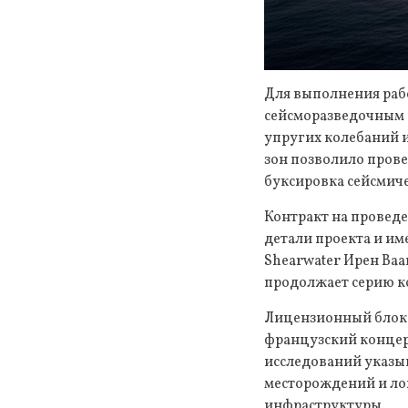
Для выполнения раб
сейсморазведочным с
упругих колебаний 
зон позволило прове
буксировка сейсмиче
Контракт на проведе
детали проекта и им
Shearwater Ирен Ваа
продолжает серию к
Лицензионный блок O
французский концер
исследований указы
месторождений и ло
инфраструктуры.