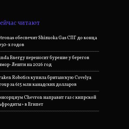
ейчас читают
etronas обеспечит Shizuoka Gas СПГ до конца
030-х годов
unda Energy переносит бурение у берегов
имор-Лешти на 2026 год
raken Robotics купила британскую Covelya
roup за 615 млн канадских долларов
онсорциум Chevron направит газ с кипрской
Афродиты» в Египет