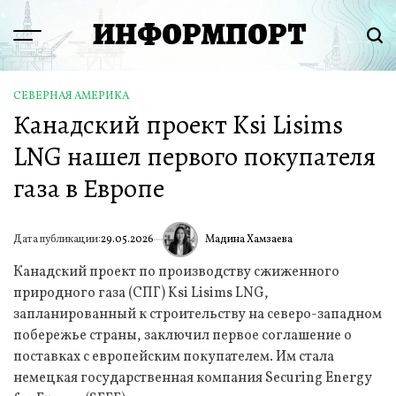
Перейти
ИНФОРМПОРТ
к
Menu
Пои
содержимому
СЕВЕРНАЯ АМЕРИКА
ОПУБЛИКОВАНО
Канадский проект Ksi Lisims
В
LNG нашел первого покупателя
газа в Европе
Мадина Хамзаева
Дата публикации:
29.05.2026
ИА
Канадский проект по производству сжиженного
природного газа (СПГ) Ksi Lisims LNG,
запланированный к строительству на северо-западном
побережье страны, заключил первое соглашение о
поставках с европейским покупателем. Им стала
немецкая государственная компания Securing Energy