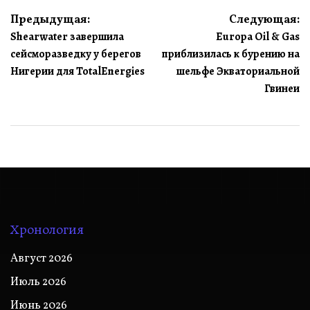
Навигация
Предыдущая:
Следующая:
Shearwater завершила
Europa Oil & Gas
по
сейсморазведку у берегов
приблизилась к бурению на
записям
Нигерии для TotalEnergies
шельфе Экваториальной
Гвинеи
Хронология
Август 2026
Июль 2026
Июнь 2026