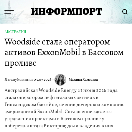
Перейти
ИНФОРМПОРТ
к
Menu
Пои
содержимому
АВСТРАЛИЯ
ОПУБЛИКОВАНО
Woodside стала оператором
В
активов ExxonMobil в Бассовом
проливе
Мадина Хамзаева
Дата публикации:
03.07.2026
ИА
Австралийская Woodside Energy с 1 июня 2026 года
стала оператором нефтегазовых активов в
Гипслендском бассейне, сменив дочернюю компанию
американской ExxonMobil. Соглашение касается
управления проектами в Бассовом проливе у
побережья штата Виктория; доли владения в них