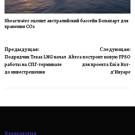
Shearwater оценит австралийский бассейн Бонапарт для
хранения CO2
Навигация
Предыдущая:
Следующая:
Подрядчик Texas LNG начал
Altera построит новую FPSO
по
работы на СПГ-терминале
для проекта Eni в Кот-
записям
до инвестрешения
д’Ивуаре
Хронология