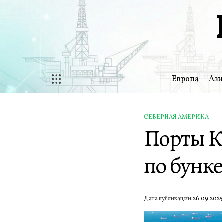
Перейти
к
содержимому
Европа
Ази
СЕВЕРНАЯ АМЕРИКА
ОПУБЛИКОВАНО
Порты К
В
по бунк
Дата публикации:
26.09.202