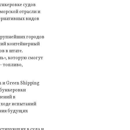
бункеровке судов
морской отрасли и
ернативных видов
 крупнейших городов
йший контейнерный
в в штате.
ь», которую смогут
– топливо,
 и Green Shipping
 бункеровки
шений в
 ходе испытаний
ания будущих
стирующих в суда и