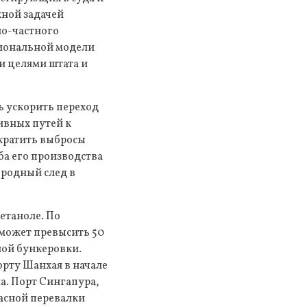
жной задачей
но-частного
циональной модели
и целями штата и
 ускорить переход
ивных путей к
ократить выбросы
ба его производства
еродный след в
метаноле. По
 может превысить 50
ной бункеровки.
орту Шанхая в начале
а. Порт Сингапура,
асной перевалки