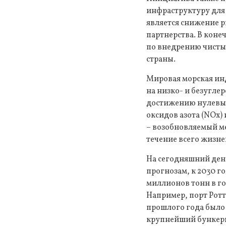
инфраструктуру для 
является снижение 
партнерства. В коне
по внедрению чистых
страны.
Мировая морская ин
на низко- и безугле
достижению нулевых 
оксидов азота (NOx)
– возобновляемый ме
течение всего жизне
На сегодняшний день
прогнозам, к 2030 г
миллионов тонн в г
Например, порт Ротте
прошлого года было
крупнейший бункерн