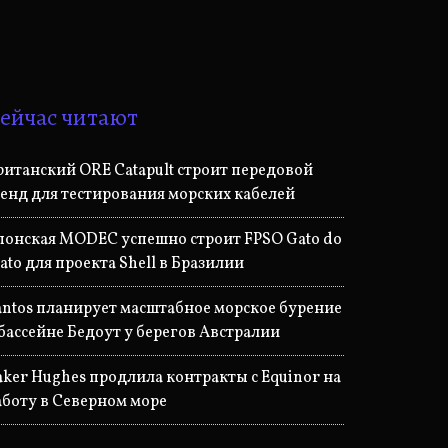
ейчас читают
ританский ORE Catapult строит передовой
тенд для тестирования морских кабелей
понская MODEC успешно строит FPSO Gato do
ato для проекта Shell в Бразилии
antos планирует масштабное морское бурение
 бассейне Бедоут у берегов Австралии
aker Hughes продлила контракты с Equinor на
аботу в Северном море