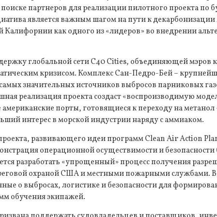
 поиске партнеров для реализации пилотного проекта по 
иатива является важным шагом на пути к декарбонизации 
 Калифорнии как одного из «лидеров» во внедрении альт
держку глобальной сети C40 Cities, объединяющей мэров
иматическим кризисом. Комплекс Сан-Педро-Бей – крупне
 самых значительных источников выбросов парниковых газо
шная реализация проекта создаст «воспроизводимую модел
 американские порты, готовящиеся к переходу на метанол 
ьший интерес в морской индустрии наряду с аммиаком.
оекта, развивающего идеи программ Clean Air Action Plan
емонстрация операционной осуществимости и безопасности
ется разработать «упрощенный» процесс получения разре
ереговой охраной США и местными пожарными службами. В
нные о выбросах, логистике и безопасности для формиров
амм обучения экипажей.
ризвана поддержать судовладельцев и поставщиков, инве