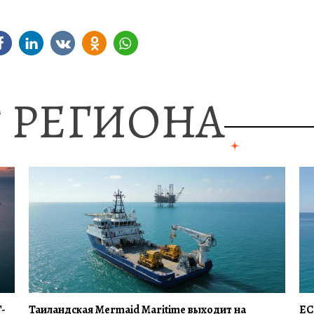
 РЕГИОНА
Г-
Таиландская Mermaid Maritime выходит на
EC