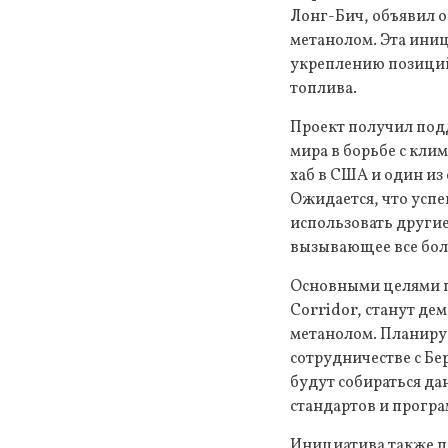
Лонг-Бич, объявил о
метанолом. Эта иниц
укреплению позиций
топлива.
Проект получил под
мира в борьбе с кл
хаб в США и один из
Ожидается, что успе
использовать другие
вызывающее все бол
Основными целями пр
Corridor, станут д
метанолом. Планиру
сотрудничестве с Б
будут собираться да
стандартов и прогр
Инициатива также п