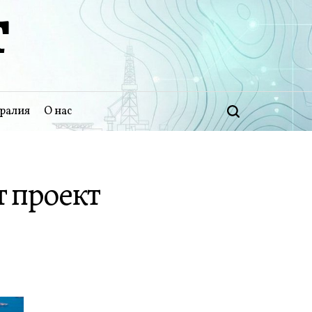
Т
ралия
О нас
Поиск
 проект