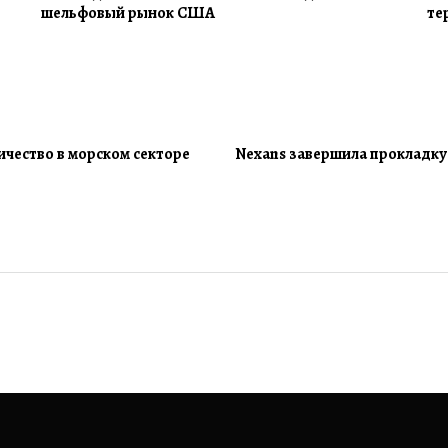
шельфовый рынок США
те
ичество в морском секторе
Nexans завершила прокладку 