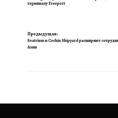
терминалу Freeport
Навигация
Предыдущая:
Seatrium и Cochin Shipyard расширяют сотрудн
по
Азии
записям