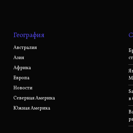
География
С
Австралия
Б
Азия
с
Африка
Я
Европа
M
Новости
S
Северная Америка
в
Южная Америка
B
р