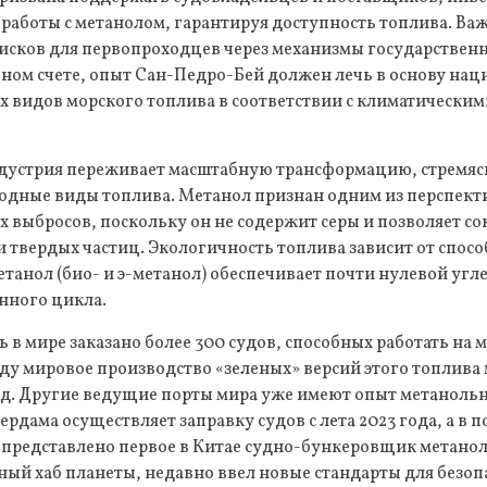
работы с метанолом, гарантируя доступность топлива. Ва
рисков для первопроходцев через механизмы государствен
чном счете, опыт Сан-Педро-Бей должен лечь в основу на
 видов морского топлива в соответствии с климатическим
дустрия переживает масштабную трансформацию, стремясь
родные виды топлива. Метанол признан одним из перспект
выбросов, поскольку он не содержит серы и позволяет с
 и твердых частиц. Экологичность топлива зависит от спосо
танол (био- и э-метанол) обеспечивает почти нулевой угл
нного цикла.
 в мире заказано более 300 судов, способных работать на 
оду мировое производство «зеленых» версий этого топлива
од. Другие ведущие порты мира уже имеют опыт метаноль
рдама осуществляет заправку судов с лета 2023 года, а в п
 представлено первое в Китае судно-бункеровщик метанол
ый хаб планеты, недавно ввел новые стандарты для безоп