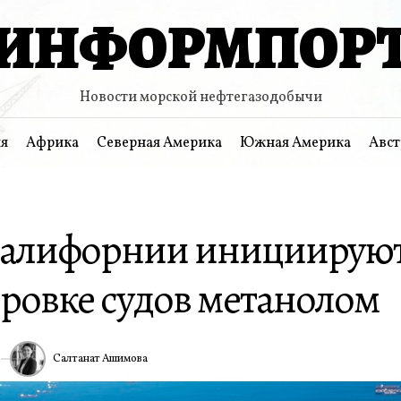
ИНФОРМПОР
Новости морской нефтегазодобычи
я
Африка
Северная Америка
Южная Америка
Авст
алифорнии инициируют
еровке судов метанолом
Салтанат Ашимова
5
ИА