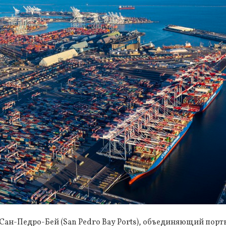
Сан-Педро-Бей (San Pedro Bay Ports), объединяющий порт