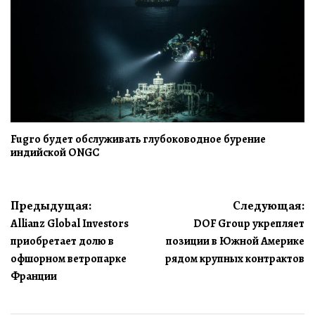
Fugro будет обслуживать глубоководное бурение
индийской ONGC
Навигация
Предыдущая:
Следующая:
Allianz Global Investors
DOF Group укрепляет
по
приобретает долю в
позиции в Южной Америке
записям
офшорном ветропарке
рядом крупных контрактов
Франции