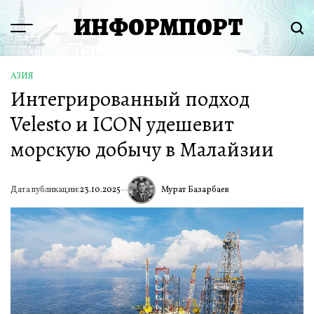
Перейти
ИНФОРМПОРТ
к
Menu
Пои
содержимому
АЗИЯ
ОПУБЛИКОВАНО
Интегрированный подход
В
Velesto и ICON удешевит
морскую добычу в Малайзии
Мурат Базарбаев
Дата публикации:
23.10.2025
ИА