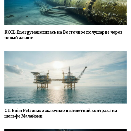
KOIL Energy нацелилась на Восточное полушарие через
новый альянс
СП Eni и Petronas заключило пятилетний контракт на
шельфе Малайзии