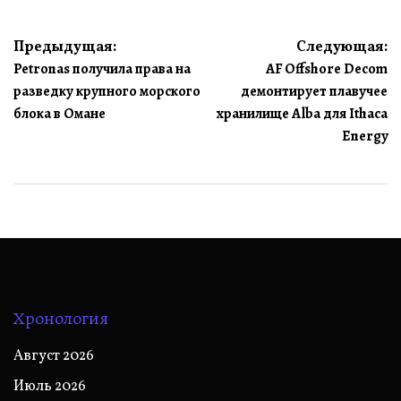
Навигация
Предыдущая:
Следующая:
Petronas получила права на
AF Offshore Decom
по
разведку крупного морского
демонтирует плавучее
записям
блока в Омане
хранилище Alba для Ithaca
Energy
Хронология
Август 2026
Июль 2026