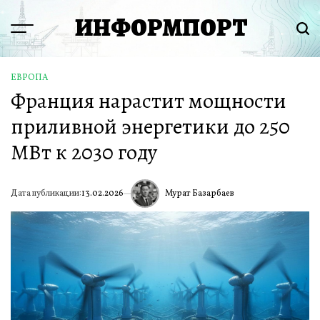
Перейти
ИНФОРМПОРТ
к
Menu
Пои
содержимому
ЕВРОПА
ОПУБЛИКОВАНО
Франция нарастит мощности
В
приливной энергетики до 250
МВт к 2030 году
Мурат Базарбаев
Дата публикации:
13.02.2026
ИА