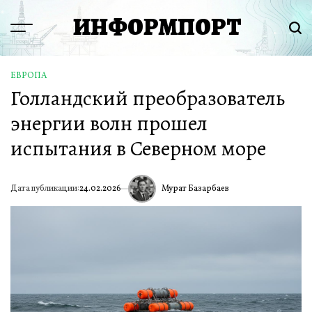
Перейти
ИНФОРМПОРТ
к
Menu
Пои
содержимому
ЕВРОПА
ОПУБЛИКОВАНО
Голландский преобразователь
В
энергии волн прошел
испытания в Северном море
Мурат Базарбаев
Дата публикации:
24.02.2026
ИА