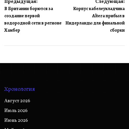
Навигация
Предыдущая:
Следующая:
В Британии борются за
Корпус кабелеукладчика
по
создание первой
Altera прибыл в
записям
водородной сети в регионе
Нидерланды для финальной
Хамбер
сборки
Хронология
Август 2026
Июль 2026
Июнь 2026