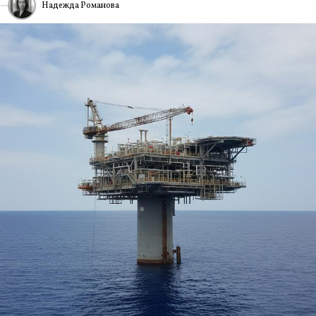
Надежда Романова
6
ИА