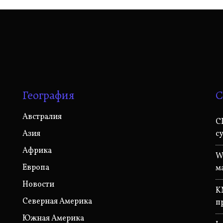
География
С
Австралия
С
Азия
с
Африка
W
Европа
м
Новости
K
Северная Америка
п
Южная Америка