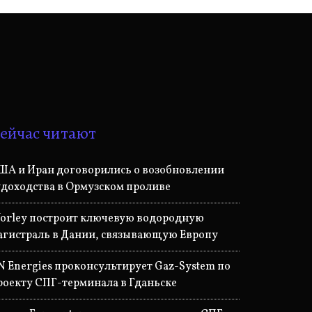
ейчас читают
ША и Иран договорились о возобновлении
удоходства в Ормузском проливе
orley построит ключевую водородную
агистраль в Дании, связывающую Европу
N Energies проконсультирует Gaz-System по
роекту СПГ-терминала в Гданьске