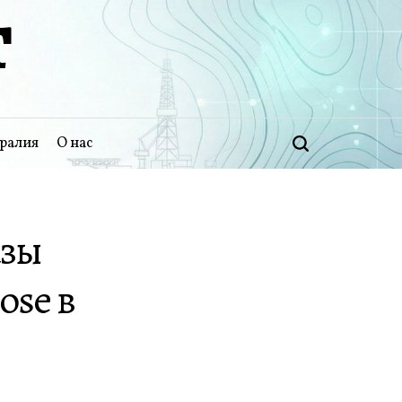
Т
ралия
О нас
Поиск
азы
se в