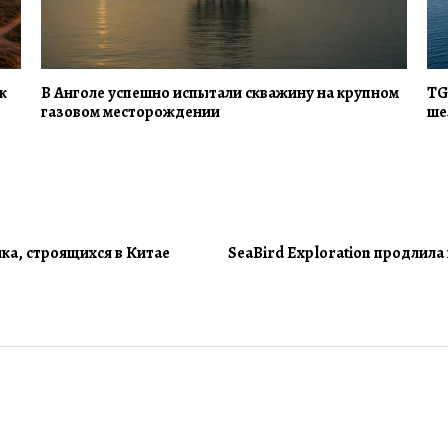
к
В Анголе успешно испытали скважину на крупном
TG
газовом месторождении
ше
ка, строящихся в Китае
SeaBird Exploration продлила