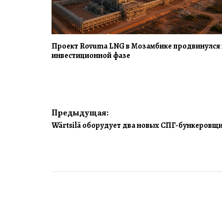
Проект Rovuma LNG в Мозамбике продвинулся 
инвестиционной фазе
Навигация
Предыдущая:
Wärtsilä оборудует два новых СПГ-бункеровщи
по
записям