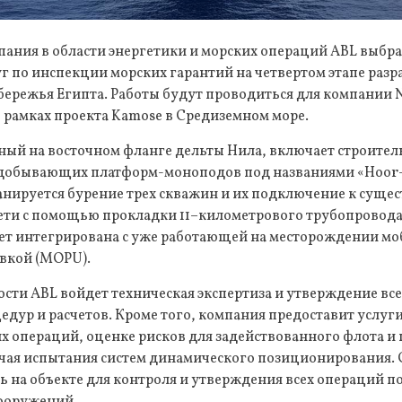
ания в области энергетики и морских операций ABL выбра
г по инспекции морских гарантий на четвертом этапе разр
ережья Египта. Работы будут проводиться для компании No
 рамках проекта Kamose в Средиземном море.
ый на восточном фланге дельты Нила, включает строитель
 добывающих платформ-моноподов под названиями «Hoor-1
ланируется бурение трех скважин и их подключение к сущ
ети с помощью прокладки 11–километрового трубопровода
ет интегрирована с уже работающей на месторождении м
вкой (MOPU).
ости ABL войдет техническая экспертиза и утверждение вс
дур и расчетов. Кроме того, компания предоставит услуг
х операций, оценке рисков для задействованного флота и
чая испытания систем динамического позиционирования.
ь на объекте для контроля и утверждения всех операций п
сооружений.