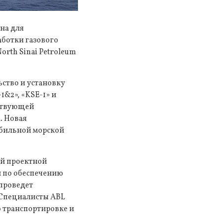
на для
аботки газового
rth Sinai Petroleum
ство и установку
&2», «KSE-1» и
ествующей
. Новая
обильной морской
ей проектной
и по обеспечению
 проведет
 Специалисты ABL
о транспортировке и