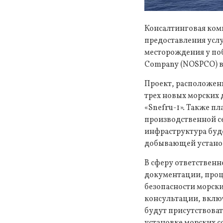
Консалтинговая комп
предоставления услу
месторождения у поб
Company (NOSPCO) в
Проект, расположенн
трех новых морских
«Snefru-1». Также п
производственной с
инфраструктура буд
добывающей устано
В сферу ответственн
документации, проце
безопасности морски
консультации, вклю
будут присутствоват
установке морских 