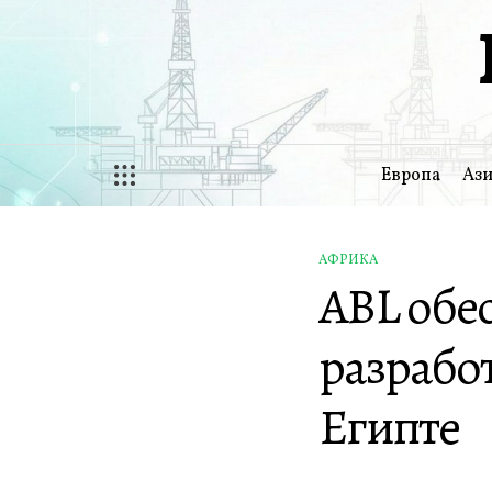
Перейти
к
содержимому
Европа
Ази
АФРИКА
ОПУБЛИКОВАНО
ABL обе
В
разрабо
Египте