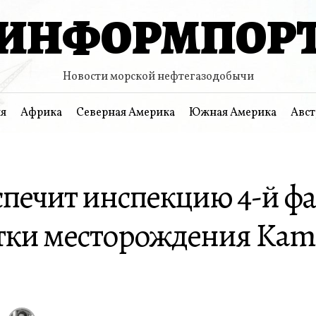
ИНФОРМПОР
Новости морской нефтегазодобычи
я
Африка
Северная Америка
Южная Америка
Авст
спечит инспекцию 4-й ф
тки месторождения Kamo