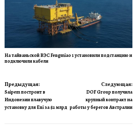
На тайваньской ВЭС Fengmiao 1 установили подстанцию и
подключили кабели
Навигация
Предыдущая:
Следующая:
Saipem построит в
DOF Group получила
по
Индонезии плавучую
крупный контракт на
записям
установку для Eni за $2 млрд
работы у берегов Австралии