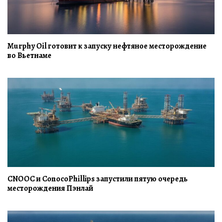
Murphy Oil готовит к запуску нефтяное месторождение
во Вьетнаме
CNOOC и ConocoPhillips запустили пятую очередь
месторождения Пэнлай