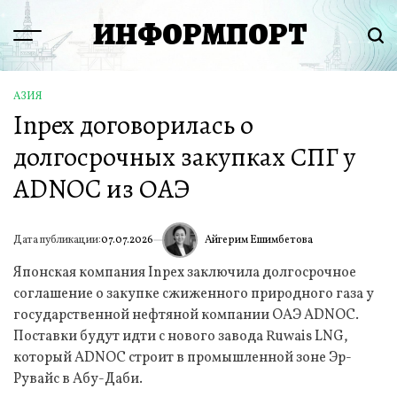
Перейти
ИНФОРМПОРТ
к
Menu
Пои
содержимому
АЗИЯ
ОПУБЛИКОВАНО
Inpex договорилась о
В
долгосрочных закупках СПГ у
ADNOC из ОАЭ
Айгерим Ешимбетова
Дата публикации:
07.07.2026
ИА
Японская компания Inpex заключила долгосрочное
соглашение о закупке сжиженного природного газа у
государственной нефтяной компании ОАЭ ADNOC.
Поставки будут идти с нового завода Ruwais LNG,
который ADNOC строит в промышленной зоне Эр-
Рувайс в Абу-Даби.