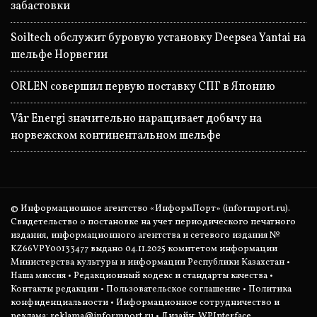
забастовки
Soiltech обслужит буровую установку Deepsea Yantai на
шельфе Норвегии
ORLEN совершил первую поставку СПГ в Японию
Vår Energi значительно наращивает добычу на
норвежском континентальном шельфе
© Информационное агентство «ИнформПорт» (informport.ru).
Свидетельство о постановке на учет периодического печатного
издания, информационного агентства и сетевого издания №
KZ66VPY00133477 выдано 04.11.2025 комитетом информации
Министерства культуры и информации Республики Казахстан •
Наша миссия
•
Редакционный кодекс и стандарты качества
•
Контакты редакции
•
Пользовательское соглашение
•
Политика
конфиденциальности
• Информационное сотрудничество и
реклама:
reklama@informport.ru
• Дизайн: WPInterface