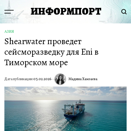
Перейти
ИНФОРМПОРТ
к
Menu
Пои
содержимому
АЗИЯ
ОПУБЛИКОВАНО
Shearwater проведет
В
сейсморазведку для Eni в
Тиморском море
Мадина Хамзаева
Дата публикации:
03.02.2026
ИА