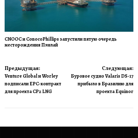
CNOOC и ConocoPhillips запустили пятую очередь
месторождения Пэнлай
Навигация
Предыдущая:
Следующая:
Venture Global и Worley
Буровое судно Valaris DS-17
по
подписали EPC-контракт
прибыло в Бразилию для
записям
для проекта CP2 LNG
проекта Equinor