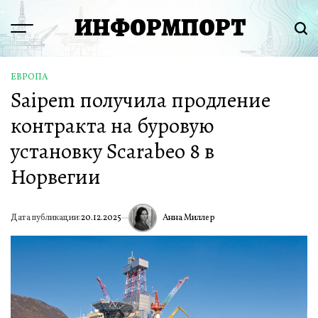
Перейти
ИНФОРМПОРТ
к
Menu
Пои
содержимому
ЕВРОПА
ОПУБЛИКОВАНО
Saipem получила продление
В
контракта на буровую
установку Scarabeo 8 в
Норвегии
Анна Миллер
Дата публикации:
20.12.2025
ИА